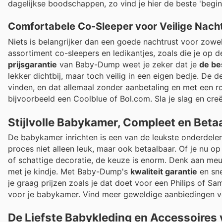
dagelijkse boodschappen, zo vind je hier de beste 'begi
Comfortabele Co-Sleeper voor Veilige Nach
Niets is belangrijker dan een goede nachtrust voor zowe
assortiment co-sleepers en ledikantjes, zoals die je op d
prijsgarantie
van Baby-Dump weet je zeker dat je
de be
lekker dichtbij, maar toch veilig in een eigen bedje. D
vinden, en dat allemaal zonder aanbetaling en met een r
bijvoorbeeld een Coolblue of Bol.com. Sla je slag en cre
Stijlvolle Babykamer, Compleet en Beta
De babykamer inrichten is een van de leukste onderdele
proces niet alleen leuk, maar ook betaalbaar. Of je nu
of schattige decoratie, de keuze is enorm. Denk aan meu
met je kindje. Met Baby-Dump's
kwaliteit garantie
en sne
je graag prijzen zoals je dat doet voor een Philips of S
voor je babykamer. Vind meer geweldige aanbiedingen 
De Liefste Babykleding en Accessoires v