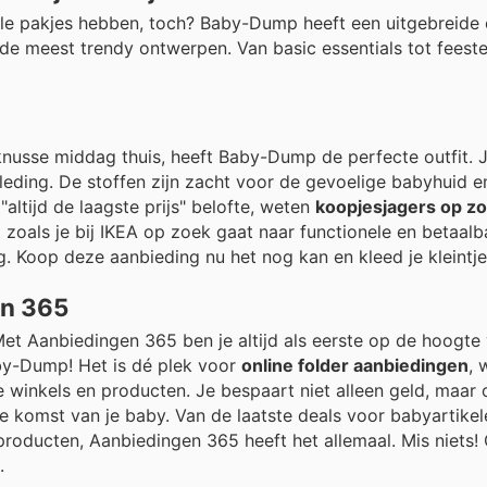
le pakjes hebben, toch? Baby-Dump heeft een uitgebreide c
e meest trendy ontwerpen. Van basic essentials tot feesteli
knusse middag thuis, heeft Baby-Dump de perfecte outfit. J
ding. De stoffen zijn zacht voor de gevoelige babyhuid e
"altijd de laagste prijs" belofte, weten
koopjesjagers op zo
et zoals je bij IKEA op zoek gaat naar functionele en betaal
Koop deze aanbieding nu het nog kan en kleed je kleintje in
en 365
Met Aanbiedingen 365 ben je altijd als eerste op de hoogte
aby-Dump! Het is dé plek voor
online folder aanbiedingen
, 
e winkels en producten. Je bespaart niet alleen geld, maar
e komst van je baby. Van de laatste deals voor babyartikel
roducten, Aanbiedingen 365 heeft het allemaal. Mis niets! 
.