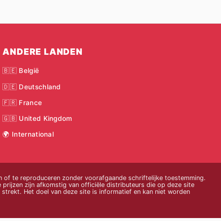
ANDERE LANDEN
🇧🇪 België
🇩🇪 Deutschland
🇫🇷 France
🇬🇧 United Kingdom
🌍 International
 of te reproduceren zonder voorafgaande schriftelijke toestemming.
 prijzen zijn afkomstig van officiële distributeurs die op deze site
strekt. Het doel van deze site is informatief en kan niet worden