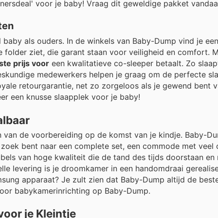
nnersdeal' voor je baby! Vraag dit geweldige pakket vanda
ten
l baby als ouders. In de winkels van Baby-Dump vind je ee
e folder ziet, die garant staan voor veiligheid en comfort.
ste prijs voor
een kwalitatieve co-sleeper betaalt. Zo slaapt
e deskundige medewerkers helpen je graag om de perfecte sl
oyale retourgarantie, net zo zorgeloos als je gewend bent 
ëer een knusse slaapplek voor je baby!
albaar
n van de voorbereiding op de komst van je kindje. Baby-D
 op zoek bent naar een complete set, een commode met veel
bels van hoge kwaliteit die de tand des tijds doorstaan e
lle levering is je droomkamer in een handomdraai gerealise
amsung apparaat? Je zult zien dat Baby-Dump altijd de beste
voor babykamerinrichting op Baby-Dump.
oor je Kleintje