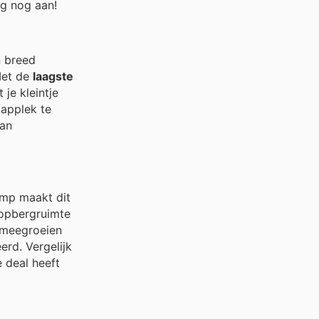
ag nog aan!
n breed
 Met de
laagste
 je kleintje
aapplek te
van
ump maakt dit
 opbergruimte
n meegroeien
erd. Vergelijk
 deal heeft