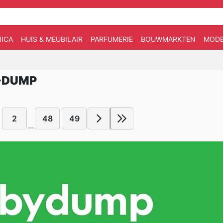
ICA
HUIS & MEUBILAIR
PARFUMERIE
BOUWMARKTEN
MOD
Y-DUMP
2
48
49
...