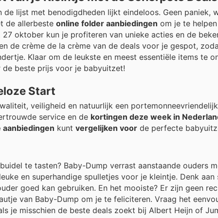
 de lijst met benodigdheden lijkt eindeloos. Geen paniek, 
t de allerbeste
online folder aanbiedingen
om je te helpen
27 oktober kun je profiteren van unieke acties en de beke
bben de crème de la crème van de deals voor je gespot, zoda
dertje. Klaar om de leukste en meest essentiële items te 
e beste prijs voor je babyuitzet!
eloze Start
aliteit, veiligheid en natuurlijk een portemonneevriendelijk
ertrouwde service en de
kortingen deze week in Nederlan
ke aanbiedingen
kunt
vergelijken voor
de perfecte babyuitz
e buidel te tasten? Baby-Dump verrast aanstaande ouders m
leuke en superhandige spulletjes voor je kleintje. Denk aan
ouder goed kan gebruiken. En het mooiste? Er zijn geen re
autje van Baby-Dump om je te feliciteren. Vraag het eenvo
als je misschien de beste deals zoekt bij Albert Heijn of J