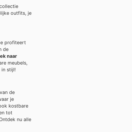
ollectie
jke outfits, je
e profiteert
n de
ek naar
bare meubels,
 stijl!
 van de
waar je
 ook kostbare
en tot
Ontdek nu alle