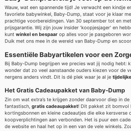
Wauw, wat een spannende tijd! Je verwacht een kindje en
favoriete babywinkel, Baby-Dump, staat voor je klaar me
prachtige voorbereidingen. Van 30 september tot en met 
prijsgarantie. Wij zijn jouw insider 'koopjesjager' en he
kunt
winkel en bespaar
op alles voor je pasgeboren won
Duik met ons mee in de wereld van Baby-Dump en scoor d
Essentiële Babyartikelen voor een Zorg
Bij Baby-Dump begrijpen we precies wat jij nodig hebt: kw
wonder dat zo veel aanstaande ouders kiezen voor de v
nergens anders vindt. Dit is dé plek waar je al je
tijdelij
Het Gratis Cadeaupakket van Baby-Dump
Zin om wat extra’s te krijgen zonder daarvoor diep in d
fantastisch,
gratis cadeaupakket
! Dit pakket zit bomvol 
kortingsbonnen en kleine cadeautjes die elke kersverse 
koopverplichtingen aan verbonden. Het is puur een cade
de website en haal het op in een van de vele winkels. Zo