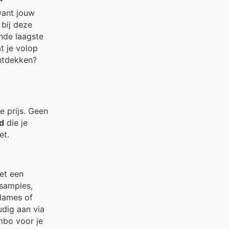
want jouw
 bij deze
nde laagste
t je volop
ontdekken?
e prijs. Geen
d
die je
et.
et een
 samples,
clames of
udig aan via
umbo voor je