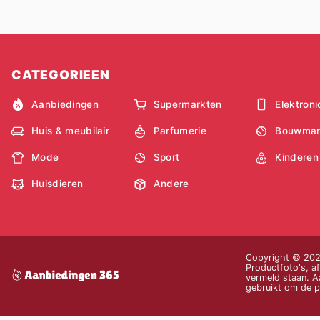
CATEGORIEEN
Aanbiedingen
Supermarkten
Elektroni
Huis & meubilair
Parfumerie
Bouwmar
Mode
Sport
Kinderen
Huisdieren
Andere
Copyright © 2026
Productfoto's, af
vermeld staan. Aa
gebruikt om de pr