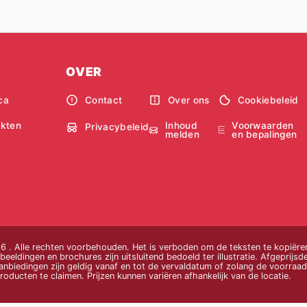
OVER
ca
Contact
Over ons
Cookiebeleid
Inhoud
Voorwaarden
kten
Privacybeleid
melden
en bepalingen
 . Alle rechten voorbehouden. Het is verboden om de teksten te kopiëren
beeldingen en brochures zijn uitsluitend bedoeld ter illustratie. Afgeprijsde
nbiedingen zijn geldig vanaf en tot de vervaldatum of zolang de voorraad 
oducten te claimen. Prijzen kunnen variëren afhankelijk van de locatie.