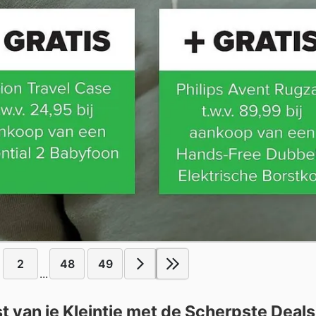
2
48
49
...
 van je Kleintje met de Scherpste Deals