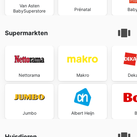
Van Asten
Prénatal
Baby
BabySuperstore
Supermarkten
Nettorama
Makro
Dek
Jumbo
Albert Heijn
B
Huisdieren