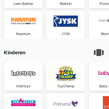
Leen Bakker
Blokker
Pront
Kwantum
JYSK
Woon
Kinderen
Intertoys
ToyChamp
Baby 