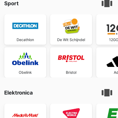
Sport
Decathlon
De Wit Schijndel
12GO
Obelink
Bristol
Ad
Elektronica