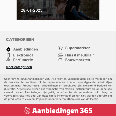
28-01-2025
CATEGORIEEN
Supermarkten
Aanbiedingen
Elektronica
Huis & meubilair
Parfumerie
Bouwmarkten
Mode
Sport
Meer categorieën
Kinderen
Huisdieren
Andere
Copyright © 2026 Aanbiedingen 365. Alle rechten voorbehouden. Het is verboden om
de teksten te kopiëren of te reproduceren zonder voorafgaande schriftelijke
toestemming. Productfoto's, afbeeldingen en brochures zijn uitsluitend bedoeld ter
illustratie. Afgeprijsde prijzen zijn afkomstig van officiële distributeurs die op deze site
vermeld staan. Aanbiedingen zijn geldig vanaf en tot de vervaldatum of zolang de
voorraad strekt. Het doel van deze site is informatief en kan niet worden gebruikt om
de producten te claimen. Prijzen kunnen variëren afhankelijk van de locatie.