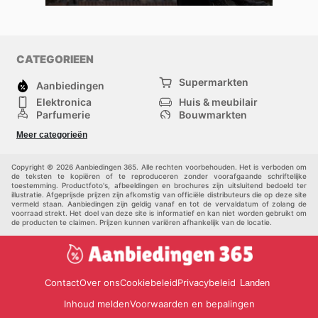
CATEGORIEEN
Supermarkten
Aanbiedingen
Elektronica
Huis & meubilair
Parfumerie
Bouwmarkten
Mode
Sport
Meer categorieën
Kinderen
Huisdieren
Andere
Copyright © 2026 Aanbiedingen 365. Alle rechten voorbehouden. Het is verboden om
de teksten te kopiëren of te reproduceren zonder voorafgaande schriftelijke
toestemming. Productfoto's, afbeeldingen en brochures zijn uitsluitend bedoeld ter
illustratie. Afgeprijsde prijzen zijn afkomstig van officiële distributeurs die op deze site
vermeld staan. Aanbiedingen zijn geldig vanaf en tot de vervaldatum of zolang de
voorraad strekt. Het doel van deze site is informatief en kan niet worden gebruikt om
de producten te claimen. Prijzen kunnen variëren afhankelijk van de locatie.
Contact
Over ons
Cookiebeleid
Privacybeleid
Landen
Inhoud melden
Voorwaarden en bepalingen