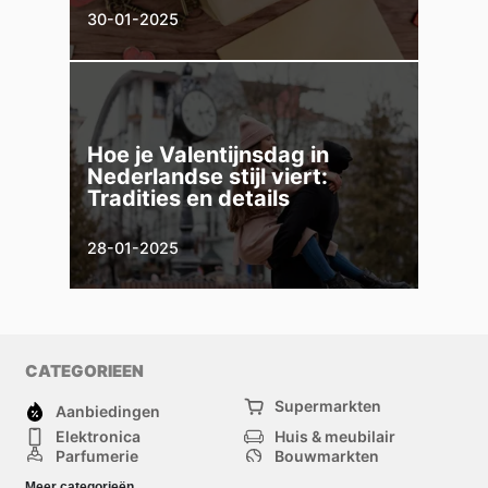
30-01-2025
Hoe je Valentijnsdag in
Nederlandse stijl viert:
Tradities en details
28-01-2025
CATEGORIEEN
Supermarkten
Aanbiedingen
Elektronica
Huis & meubilair
Parfumerie
Bouwmarkten
Mode
Sport
Meer categorieën