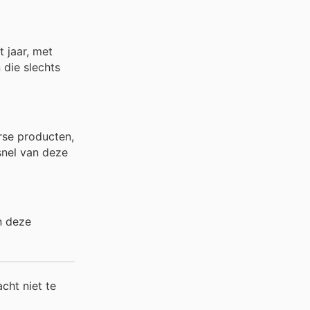
 jaar, met
 die slechts
rse producten,
snel van deze
n deze
acht niet te