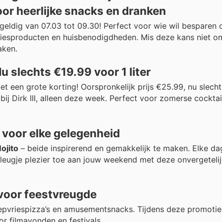
or heerlijke snacks en dranken
I, geldig van 07.03 tot 09.30! Perfect voor wie wil besparen 
iesproducten en huisbenodigdheden. Mis deze kans niet om
aken.
u slechts €19.99 voor 1 liter
t een grote korting! Oorspronkelijk prijs €25.99, nu slech
r bij Dirk III, alleen deze week. Perfect voor zomerse cockt
 voor elke gelegenheid
ojito
– beide inspirerend en gemakkelijk te maken. Elke da
vleugje plezier toe aan jouw weekend met deze onvergeteli
 voor feestvreugde
diepvriespizza’s en amusementsnacks. Tijdens deze promotie
or filmavonden en festivals.