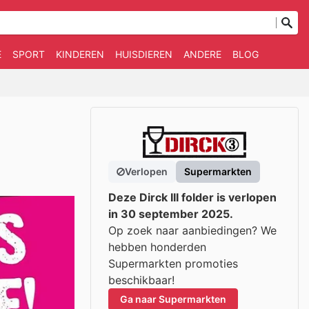
E
SPORT
KINDEREN
HUISDIEREN
ANDERE
BLOG
Verlopen
Supermarkten
Deze Dirck III folder is verlopen
in 30 september 2025.
Op zoek naar aanbiedingen? We
hebben honderden
Supermarkten promoties
beschikbaar!
Ga naar Supermarkten