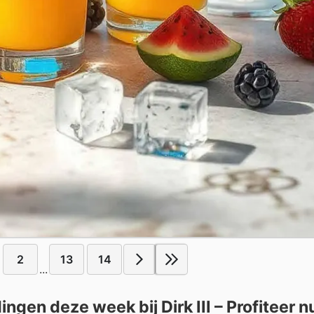
2
13
14
...
gen deze week bij Dirk III – Profiteer n