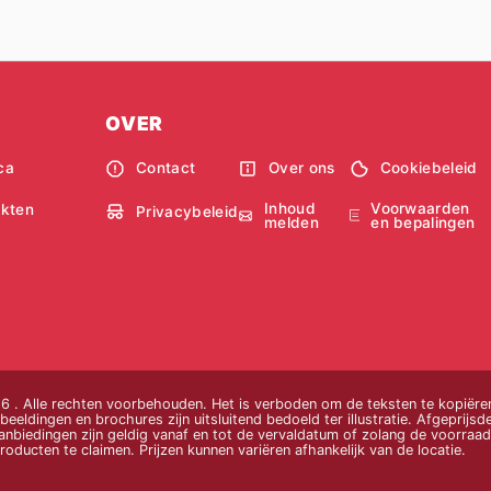
OVER
ca
Contact
Over ons
Cookiebeleid
Inhoud
Voorwaarden
kten
Privacybeleid
melden
en bepalingen
 . Alle rechten voorbehouden. Het is verboden om de teksten te kopiëren
beeldingen en brochures zijn uitsluitend bedoeld ter illustratie. Afgeprijsde
nbiedingen zijn geldig vanaf en tot de vervaldatum of zolang de voorraad 
oducten te claimen. Prijzen kunnen variëren afhankelijk van de locatie.