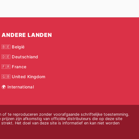
ANDERE LANDEN
🇧🇪 België
🇩🇪 Deutschland
🇫🇷 France
🇬🇧 United Kingdom
🌍 International
 of te reproduceren zonder voorafgaande schriftelijke toestemming.
 prijzen zijn afkomstig van officiële distributeurs die op deze site
strekt. Het doel van deze site is informatief en kan niet worden