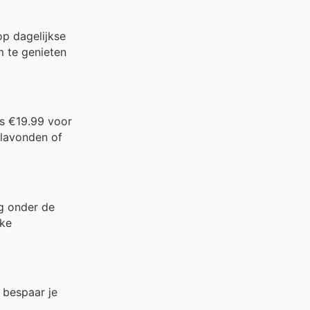
op dagelijkse
 te genieten
ts €19.99 voor
ailavonden of
g onder de
jke
 bespaar je