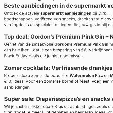
Beste aanbiedingen in de supermarkt vo
Ontdek de actuele
supermarkt aanbiedingen
bij Dirk II
boodschappen, variërend van snacks, dranken tot diepvr
van topdeals en speciale kortingen die jouw gezin blij m
Top deal: Gordon’s Premium Pink Gin – N
Geniet van de smaakvolle
Gordon’s Premium Pink Gin
me
een hele liter – dat is een besparing van €6! Verkrijgbaa
Black Friday deals die je niet mag missen.
Zomer cocktails: Verfrissende drankjes
Probeer deze zomer de populaire
Watermelon Fizz
en
M
€10, ideaal voor een zomerse borrel of feest. Voeg een 
aanbiedingen.
Super sale: Diepvriespizza’s en snacks
Wil je snel en lekker eten? Kies uit aanbiedingen zoals 
flink, zodat je meer kunt genieten én besparen. Ideaal vo