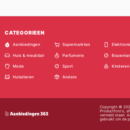
CATEGORIEEN
Aanbiedingen
Supermarkten
Elektroni
Huis & meubilair
Parfumerie
Bouwmar
Mode
Sport
Kinderen
Huisdieren
Andere
Copyright © 2026
Productfoto's, af
vermeld staan. Aa
gebruikt om de pr