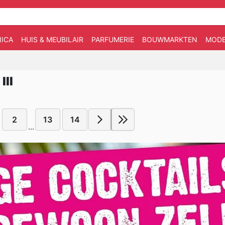
ICA
HUIS & MEUBILAIR
PARFUMERIE
BOUWMARKTEN
MOD
II
2
13
14
...