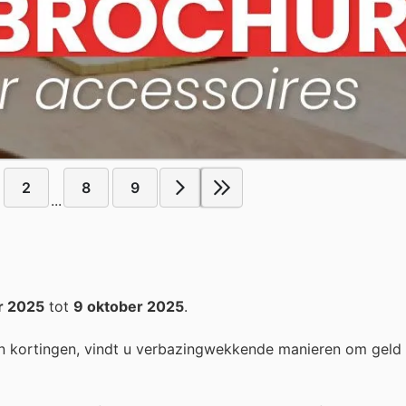
2
8
9
...
r 2025
tot
9 oktober 2025
.
n kortingen, vindt u verbazingwekkende manieren om geld