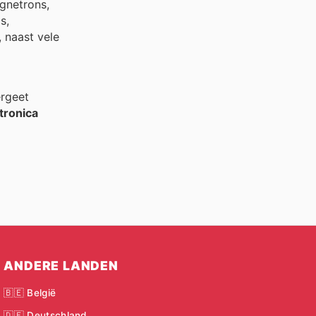
gnetrons,
s,
 naast vele
ergeet
tronica
ANDERE LANDEN
🇧🇪 België
🇩🇪 Deutschland