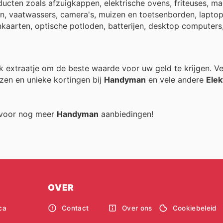
cten zoals afzuigkappen, elektrische ovens, friteuses, ma
en, vaatwassers, camera's, muizen en toetsenborden, laptop
kaarten, optische potloden, batterijen, desktop computers,
elk extraatje om de beste waarde voor uw geld te krijgen. V
zen en unieke kortingen bij
Handyman
en vele andere
Elek
g voor nog meer
Handyman
aanbiedingen!
OVER
ca
Contact
Over ons
Cookiebeleid