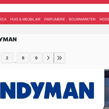
ICA
HUIS & MEUBILAIR
PARFUMERIE
BOUWMARKTEN
MOD
DYMAN
2
8
9
...