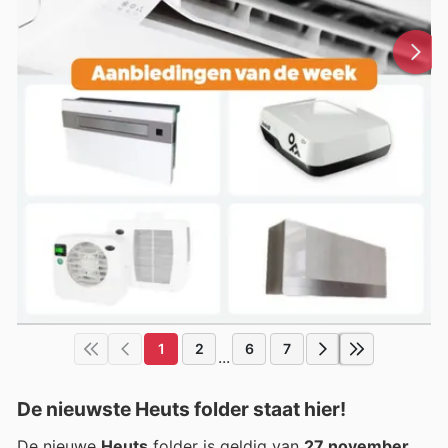
1
2
6
7
...
De nieuwste Heuts folder staat hier!
De nieuwe
Heuts
folder is geldig van
27 november