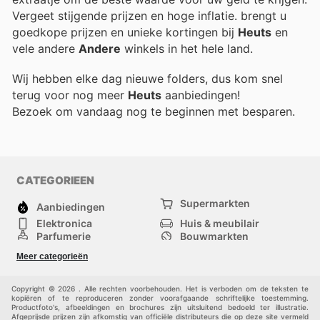
Vergeet stijgende prijzen en hoge inflatie.
brengt u
goedkope prijzen en unieke kortingen bij
Heuts
en
vele andere
Andere
winkels in het hele land.
Wij hebben elke dag nieuwe folders, dus kom snel
terug voor nog meer
Heuts
aanbiedingen!
Bezoek
om vandaag nog te beginnen met besparen.
CATEGORIEEN
Supermarkten
Aanbiedingen
Elektronica
Huis & meubilair
Parfumerie
Bouwmarkten
Mode
Sport
Meer categorieën
Kinderen
Huisdieren
Andere
Copyright © 2026 . Alle rechten voorbehouden. Het is verboden om de teksten te
kopiëren of te reproduceren zonder voorafgaande schriftelijke toestemming.
Productfoto's, afbeeldingen en brochures zijn uitsluitend bedoeld ter illustratie.
Afgeprijsde prijzen zijn afkomstig van officiële distributeurs die op deze site vermeld