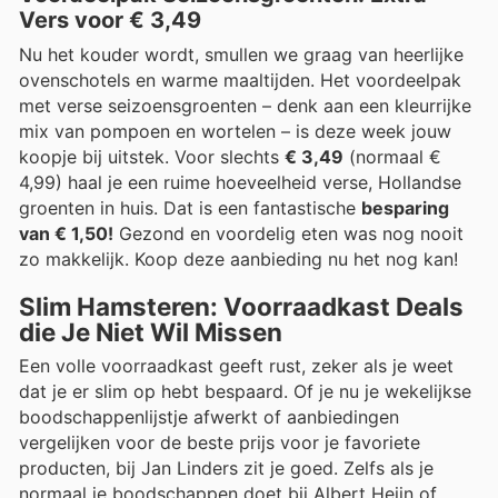
Vers voor € 3,49
Nu het kouder wordt, smullen we graag van heerlijke
ovenschotels en warme maaltijden. Het voordeelpak
met verse seizoensgroenten – denk aan een kleurrijke
mix van pompoen en wortelen – is deze week jouw
koopje bij uitstek. Voor slechts
€ 3,49
(normaal €
4,99) haal je een ruime hoeveelheid verse, Hollandse
groenten in huis. Dat is een fantastische
besparing
van € 1,50!
Gezond en voordelig eten was nog nooit
zo makkelijk. Koop deze aanbieding nu het nog kan!
Slim Hamsteren: Voorraadkast Deals
die Je Niet Wil Missen
Een volle voorraadkast geeft rust, zeker als je weet
dat je er slim op hebt bespaard. Of je nu je wekelijkse
boodschappenlijstje afwerkt of aanbiedingen
vergelijken voor de beste prijs voor je favoriete
producten, bij Jan Linders zit je goed. Zelfs als je
normaal je boodschappen doet bij Albert Heijn of