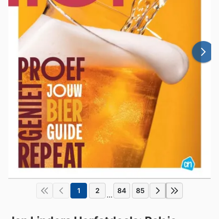
1
2
84
85
...