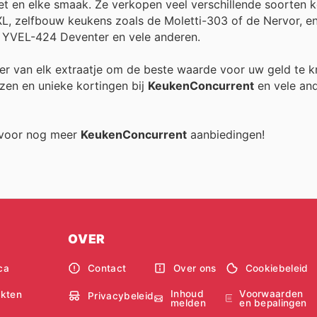
et en elke smaak. Ze verkopen veel verschillende soorten 
L, zelfbouw keukens zoals de Moletti-303 of de Nervor, e
 YVEL-424 Deventer en vele anderen.
teer van elk extraatje om de beste waarde voor uw geld te k
zen en unieke kortingen bij
KeukenConcurrent
en vele an
g voor nog meer
KeukenConcurrent
aanbiedingen!
OVER
ca
Contact
Over ons
Cookiebeleid
Inhoud
Voorwaarden
kten
Privacybeleid
melden
en bepalingen