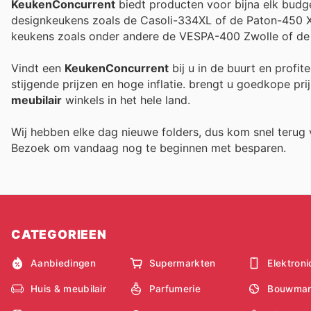
KeukenConcurrent
biedt producten voor bijna elk budg
designkeukens zoals de Casoli-334XL of de Paton-450 X
keukens zoals onder andere de VESPA-400 Zwolle of de
Vindt een
KeukenConcurrent
bij u in de buurt en profi
stijgende prijzen en hoge inflatie.
brengt u goedkope prij
meubilair
winkels in het hele land.
Wij hebben elke dag nieuwe folders, dus kom snel teru
Bezoek
om vandaag nog te beginnen met besparen.
CATEGORIEEN
Aanbiedingen
Supermarkten
Elektroni
Huis & meubilair
Parfumerie
Bouwmar