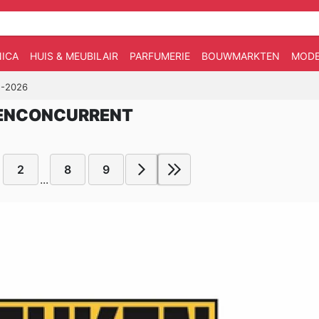
ICA
HUIS & MEUBILAIR
PARFUMERIE
BOUWMARKTEN
MOD
2-2026
KENCONCURRENT
2
8
9
...