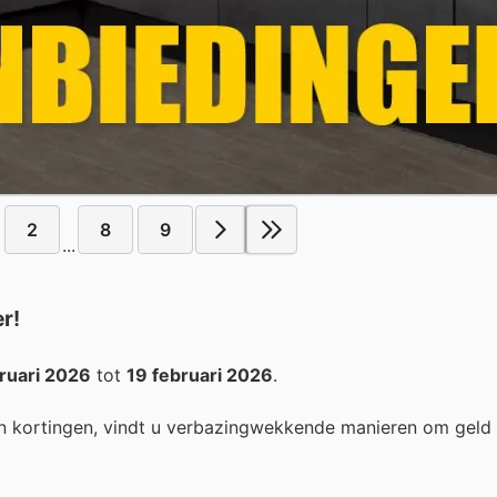
2
8
9
...
r!
ruari 2026
tot
19 februari 2026
.
n kortingen, vindt u verbazingwekkende manieren om geld