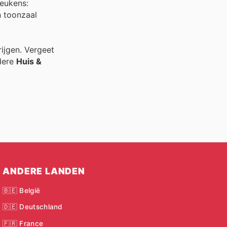
keukens:
n toonzaal
rijgen. Vergeet
dere
Huis &
ANDERE LANDEN
🇧🇪 België
🇩🇪 Deutschland
🇫🇷 France