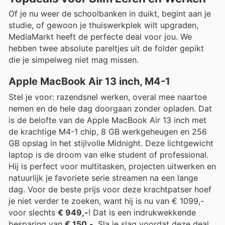
Of je nu weer de schoolbanken in duikt, begint aan je
studie, of gewoon je thuiswerkplek wilt upgraden,
MediaMarkt heeft de perfecte deal voor jou. We
hebben twee absolute pareltjes uit de folder gepikt
die je simpelweg niet mag missen.
Apple MacBook Air 13 inch, M4-1
Stel je voor: razendsnel werken, overal mee naartoe
nemen en de hele dag doorgaan zonder opladen. Dat
is de belofte van de Apple MacBook Air 13 inch met
de krachtige M4-1 chip, 8 GB werkgeheugen en 256
GB opslag in het stijlvolle Midnight. Deze lichtgewicht
laptop is de droom van elke student of professional.
Hij is perfect voor multitasken, projecten uitwerken en
natuurlijk je favoriete serie streamen na een lange
dag. Voor de beste prijs voor deze krachtpatser hoef
je niet verder te zoeken, want hij is nu van € 1099,-
voor slechts
€ 949,-
! Dat is een indrukwekkende
besparing van
€ 150,-
. Sla je slag voordat deze deal