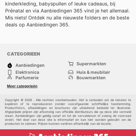
kinderkleding, babyspullen of leuke cadeaus, bij
Prénatal en via Aanbiedingen 365 vind je het allemaal.
Mis niets! Ontdek nu alle nieuwste folders en de beste
deals op Aanbiedingen 365.
CATEGORIEEN
Supermarkten
Aanbiedingen
Elektronica
Huis & meubilair
Parfumerie
Bouwmarkten
Mode
Sport
Meer categorieën
Kinderen
Huisdieren
Andere
Copyright © 2026 . Alle rechten voorbehouden. Het is verboden om de teksten te
kopiëren of te reproduceren zonder voorafgaande schriftelijke toestemming.
Productfoto's, afbeeldingen en brochures zijn uitsluitend bedoeld ter illustratie.
Afgeprijsde prijzen zijn afkomstig van officiële distributeurs die op deze site vermeld
staan. Aanbiedingen zijn geldig vanaf en tot de vervaldatum of zolang de voorraad
strekt. Het doel van deze site is informatief en kan niet worden gebruikt om de
producten te claimen. Prijzen kunnen variëren afhankelijk van de locatie.