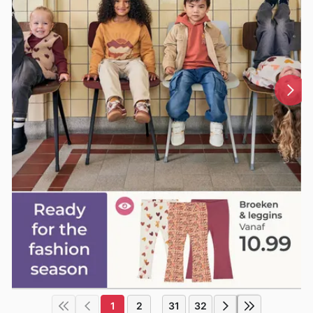
1
2
31
32
...