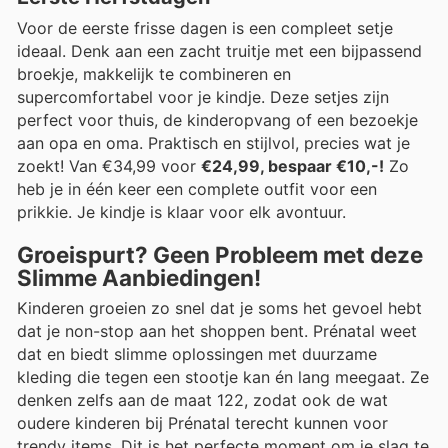
Voor de eerste frisse dagen is een compleet setje
ideaal. Denk aan een zacht truitje met een bijpassend
broekje, makkelijk te combineren en
supercomfortabel voor je kindje. Deze setjes zijn
perfect voor thuis, de kinderopvang of een bezoekje
aan opa en oma. Praktisch en stijlvol, precies wat je
zoekt! Van €34,99 voor
€24,99, bespaar €10,-!
Zo
heb je in één keer een complete outfit voor een
prikkie. Je kindje is klaar voor elk avontuur.
Groeispurt? Geen Probleem met deze
Slimme Aanbiedingen!
Kinderen groeien zo snel dat je soms het gevoel hebt
dat je non-stop aan het shoppen bent. Prénatal weet
dat en biedt slimme oplossingen met duurzame
kleding die tegen een stootje kan én lang meegaat. Ze
denken zelfs aan de maat 122, zodat ook de wat
oudere kinderen bij Prénatal terecht kunnen voor
trendy items. Dit is het perfecte moment om je slag te