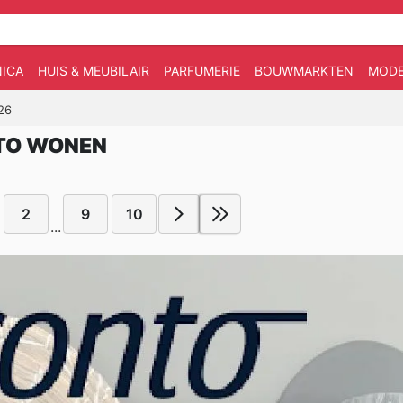
ICA
HUIS & MEUBILAIR
PARFUMERIE
BOUWMARKTEN
MOD
26
NTO WONEN
2
9
10
...