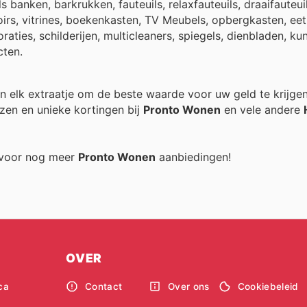
banken, barkrukken, fauteuils, relaxfauteuils, draaifauteuil
rs, vitrines, boekenkasten, TV Meubels, opbergkasten, eet
raties, schilderijen, multicleaners, spiegels, dienbladen, k
cten.
van elk extraatje om de beste waarde voor uw geld te krijge
zen en unieke kortingen bij
Pronto Wonen
en vele andere
g voor nog meer
Pronto Wonen
aanbiedingen!
OVER
ca
Contact
Over ons
Cookiebeleid