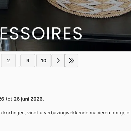
2
9
10
...
26
tot
26 juni 2026
.
n kortingen, vindt u verbazingwekkende manieren om geld