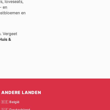
s, loveseats,
- en
unstbloemen en
n. Vergeet
Huis &
ANDERE LANDEN
🇧🇪 België
🇩🇪 Deutschland