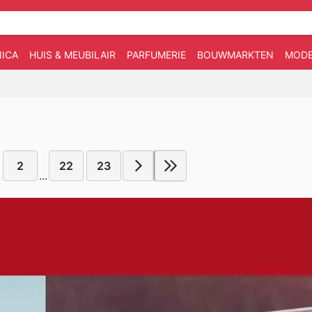
ICA
HUIS & MEUBILAIR
PARFUMERIE
BOUWMARKTEN
MOD
2
22
23
...