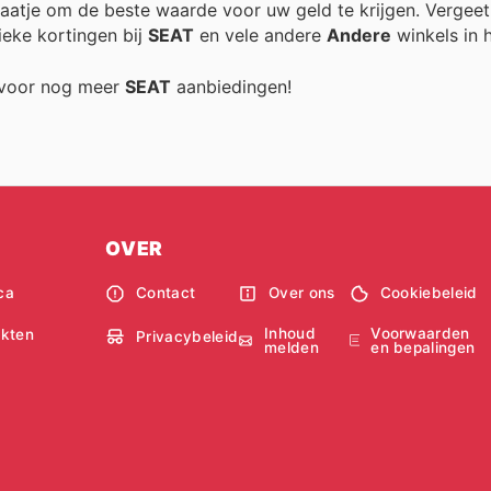
traatje om de beste waarde voor uw geld te krijgen. Vergeet
ieke kortingen bij
SEAT
en vele andere
Andere
winkels in h
g voor nog meer
SEAT
aanbiedingen!
OVER
ca
Contact
Over ons
Cookiebeleid
Inhoud
Voorwaarden
kten
Privacybeleid
melden
en bepalingen