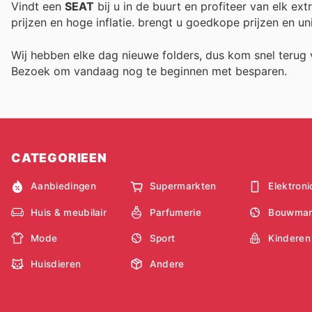
Vindt een
SEAT
bij u in de buurt en profiteer van elk ex
prijzen en hoge inflatie.
brengt u goedkope prijzen en un
Wij hebben elke dag nieuwe folders, dus kom snel teru
Bezoek
om vandaag nog te beginnen met besparen.
CATEGORIEEN
Aanbiedingen
Supermarkten
Elektroni
Huis & meubilair
Parfumerie
Bouwmar
Mode
Sport
Kinderen
Huisdieren
Andere