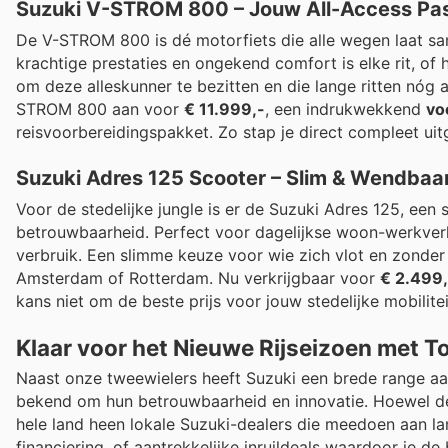
Suzuki V-STROM 800 – Jouw All-Access Pas
De V-STROM 800 is dé motorfiets die alle wegen laat sa
krachtige prestaties en ongekend comfort is elke rit, of 
om deze alleskunner te bezitten en die lange ritten nó
STROM 800 aan voor
€ 11.999,-
, een indrukwekkend
vo
reisvoorbereidingspakket. Zo stap je direct compleet uitg
Suzuki Adres 125 Scooter – Slim & Wendbaa
Voor de stedelijke jungle is er de Suzuki Adres 125, een 
betrouwbaarheid. Perfect voor dagelijkse woon-werkver
verbruik. Een slimme keuze voor wie zich vlot en zonder
Amsterdam of Rotterdam. Nu verkrijgbaar voor
€ 2.499,
kans niet om de beste prijs voor jouw stedelijke mobilite
Klaar voor het Nieuwe Rijseizoen met T
Naast onze tweewielers heeft Suzuki een brede range aan
bekend om hun betrouwbaarheid en innovatie. Hoewel deze
hele land heen lokale Suzuki-dealers die meedoen aan la
financiering, of aantrekkelijke inruildeals waardoor je d