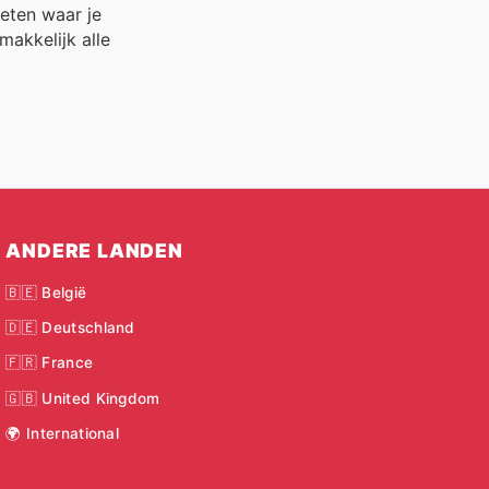
weten waar je
akkelijk alle
ANDERE LANDEN
🇧🇪 België
🇩🇪 Deutschland
🇫🇷 France
🇬🇧 United Kingdom
🌍 International