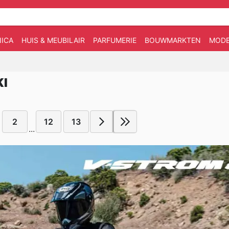
ICA
HUIS & MEUBILAIR
PARFUMERIE
BOUWMARKTEN
MOD
KI
2
12
13
...