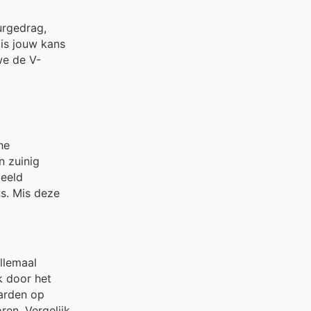
urgedrag,
 is jouw kans
we de V-
he
n zuinig
beeld
s. Mis deze
llemaal
k door het
arden op
ren. Vergelijk