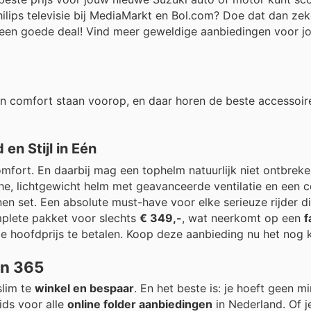
ilips televisie bij MediaMarkt en Bol.com? Doe dat dan ze
an een goede deal! Vind meer geweldige aanbiedingen voor j
 en comfort staan voorop, en daar horen de beste accessoire
en Stijl in Eén
omfort. En daarbij mag een tophelm natuurlijk niet ontbreke
, lichtgewicht helm met geavanceerde ventilatie en een 
 set. Een absolute must-have voor elke serieuze rijder d
mplete pakket voor slechts
€ 349,-
, wat neerkomt op een
f
der de hoofdprijs te betalen. Koop deze aanbieding nu het nog 
en 365
slim te
winkel en bespaar
. En het beste is: je hoeft geen m
ids voor alle
online folder aanbiedingen
in Nederland. Of j