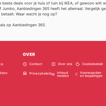
 beste deals voor je huis of tuin bij IKEA, of gewoon wilt 
Jumbo, Aanbiedingen 365 heeft het allemaal. Vergelijk gem
l betaalt. Waar wacht je nog op?
deals op Aanbiedingen 365.
OVER
ca
Contact
Over ons
Cookiebeleid
Inhoud
Voorwaarden
kten
Privacybeleid
melden
en bepalingen