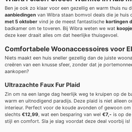
Ben je ook zo klaar voor een gezellig en warm thuis nu
aanbiedingen
van Wibra staan bomvol deals die je huis d
met 5 oktober
vind je de meest fantastische
kortingen 
badkamer om te toveren. Bij Wibra weten we wat
koopje
deze keer draait alles om dat heerlijke thuisgevoel.
Comfortabele Woonaccessoires voor E
Niets maakt een huis sneller gezellig dan de juiste woon
creëren van een knusse sfeer, zonder dat je portemonnee
aankopen?
Ultrazachte Faux Fur Plaid
Zin om na een lange dag heerlijk weg te kruipen op de 
warm en uitnodigend paradijs. Deze plaid is niet alleen o
interieur. Perfect voor de koude avonden of gewoon om 
slechts
€12,99
, wat een besparing van wel
€7,-
is op de 
stijl en comfort. Sla je slag voordat deze deal voorbij is!