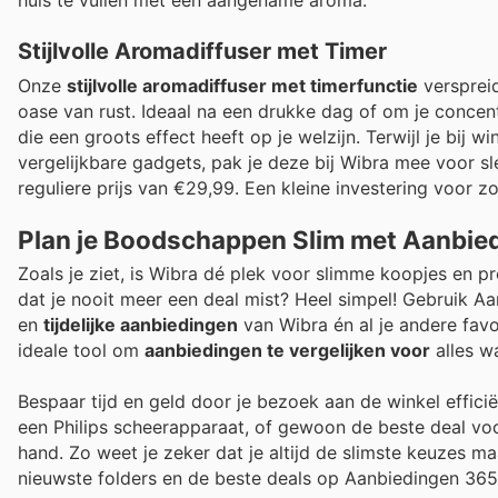
Stijlvolle Aromadiffuser met Timer
Onze
stijlvolle aromadiffuser met timerfunctie
verspreid
oase van rust. Ideaal na een drukke dag of om je concent
die een groots effect heeft op je welzijn. Terwijl je bij 
vergelijkbare gadgets, pak je deze bij Wibra mee voor s
reguliere prijs van €29,99. Een kleine investering voor 
Plan je Boodschappen Slim met Aanbie
Zoals je ziet, is Wibra dé plek voor slimme koopjes en p
dat je nooit meer een deal mist? Heel simpel! Gebruik Aa
en
tijdelijke aanbiedingen
van Wibra én al je andere favo
ideale tool om
aanbiedingen te vergelijken voor
alles w
Bespaar tijd en geld door je bezoek aan de winkel effici
een Philips scheerapparaat, of gewoon de beste deal voo
hand. Zo weet je zeker dat je altijd de slimste keuzes ma
nieuwste folders en de beste deals op Aanbiedingen 365