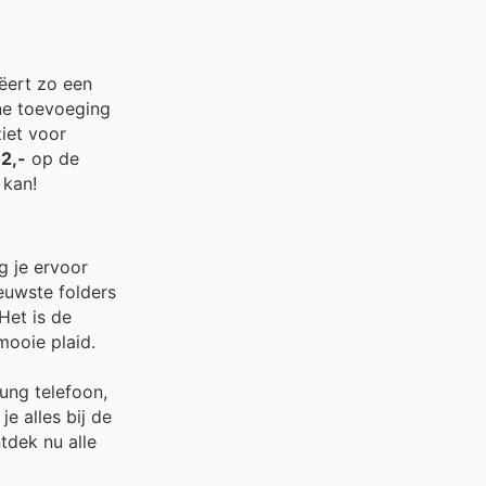
eëert zo een
ine toevoeging
ziet voor
2,-
op de
 kan!
g je ervoor
euwste folders
Het is de
mooie plaid.
ung telefoon,
e alles bij de
tdek nu alle