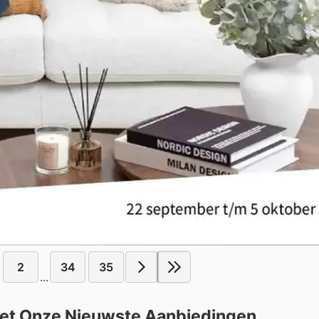
2
34
35
...
met Onze Nieuwste Aanbiedingen