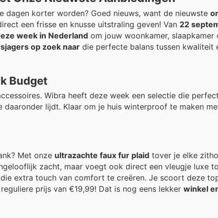
 de dagen korter worden? Goed nieuws, want de nieuwste
on
irect een frisse en knusse uitstraling geven! Van
22 septem
deze week in Nederland
om jouw woonkamer, slaapkamer o
sjagers op zoek naar
die perfecte balans tussen kwaliteit e
lk Budget
accessoires. Wibra heeft deze week een selectie die perfect
 daaronder lijdt. Klaar om je huis winterproof te maken m
bank? Met onze
ultrazachte faux fur plaid
tover je elke zith
ngelooflijk zacht, maar voegt ook direct een vleugje luxe t
die extra touch van comfort te creëren. Je scoort deze to
reguliere prijs van €19,99! Dat is nog eens lekker
winkel e