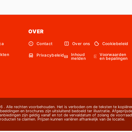
OVER
ca
Contact
Over ons
Cookiebeleid
Inhoud
Voorwaarden
kten
Privacybeleid
melden
en bepalingen
 . Alle rechten voorbehouden. Het is verboden om de teksten te kopiëren
beeldingen en brochures zijn uitsluitend bedoeld ter illustratie. Afgeprijsde
nbiedingen zijn geldig vanaf en tot de vervaldatum of zolang de voorraad 
oducten te claimen. Prijzen kunnen variëren afhankelijk van de locatie.