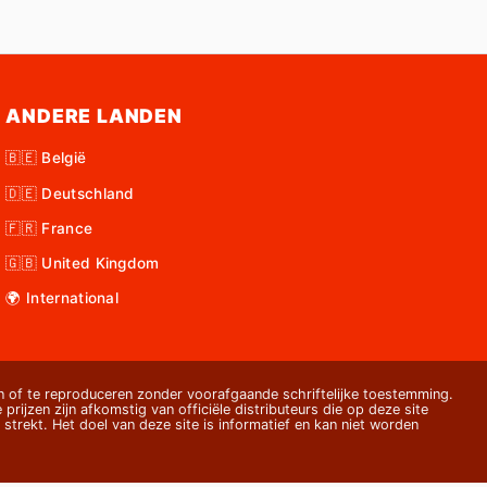
ANDERE LANDEN
🇧🇪 België
🇩🇪 Deutschland
🇫🇷 France
🇬🇧 United Kingdom
🌍 International
 of te reproduceren zonder voorafgaande schriftelijke toestemming.
 prijzen zijn afkomstig van officiële distributeurs die op deze site
strekt. Het doel van deze site is informatief en kan niet worden