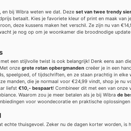
il, en bij Wibra weten we dat. Deze
set van twee trendy si
prijs betaalt. Kies je favoriete kleur of print en maak van j
atroon, deze kussens maken het verschil. Ze zijn nu van €14
wacht je nog op om je woonkamer die broodnodige update 
s
et een stijlvolle twist is ook belangrijk! Denk eens aan di
. Met onze
grote rotan opbergmanden
creëer je in een ha
ds, speelgoed, of tijdschriften, en ze staan prachtig in elk
ze manden, die je normaal voor €24,99 vindt, shop je nu v
ar liefst
€10,- bespaart
! Combineer dit met een van onze 
biance. Waarom zou je meer betalen als je bij Wibra
de bes
anbiedingen voor woondecoratie en praktische oplossingen 
l
at echte thuisgevoel. Zeker nu de dagen korter worden, is he