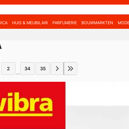
ICA
HUIS & MEUBILAIR
PARFUMERIE
BOUWMARKTEN
MOD
A
2
34
35
...