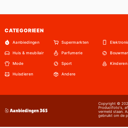
CATEGORIEEN
Aanbiedingen
Supermarkten
Elektroni
Huis & meubilair
Parfumerie
Bouwmar
Mode
Sport
Kinderen
Huisdieren
Andere
Copyright © 2026
Productfoto's, af
vermeld staan. Aa
gebruikt om de pr