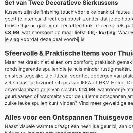
Set van Twee Decoratieve Sierkussens
Kussens zijn de finishing touch voor elke bank of fauteu
geeft je interieur direct een boost, zonder dat je de hoofd
thuis. Of je nu gaat voor een effen look of een speels p
€8,99
, wat neerkomt op maar liefst
€6,- korting
! Waar 
je slag voordat deze deal voorbij is!
Sfeervolle & Praktische Items voor Thui
Maar het draait niet alleen om comfort; praktisch gemak m
rondslingerende spullen die je huis minder rustig maken
en sfeer tegelijkertijd. Ideaal voor het opbergen van plai
zelfs naast je favoriete items van IKEA of H&M Home. De
onverslaanbare prijs van slechts
€14,99
, waardoor je ma
geurkaarsen of waxmelts voor de ultieme ontspannen am
zulke leuke spullen kunt vinden? Vind meer geweldige a
Alles voor een Ontspannen Thuisgevoe
Naast visuele warmte draagt een heerlijke geur bij aan d
huis te vullen met een aangename aroma.