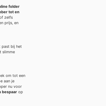
line folder
ber tot en
f zelfs
n prijs, en
 past bij het
et slimme
oek om tot een
oe aan je
pper nu voor
n bespaar
op