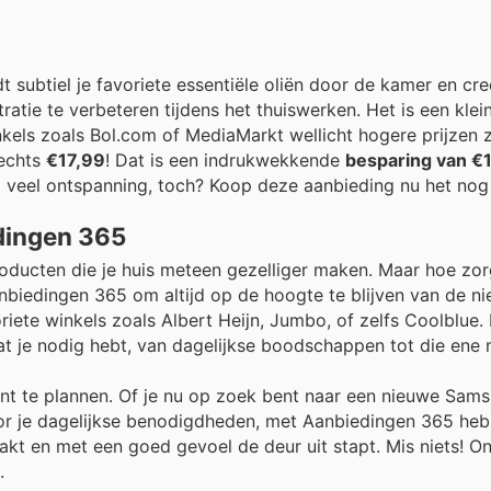
t subtiel je favoriete essentiële oliën door de kamer en cr
ratie te verbeteren tijdens het thuiswerken. Het is een kle
winkels zoals Bol.com of MediaMarkt wellicht hogere prijzen 
lechts
€17,99
! Dat is een indrukwekkende
besparing van €1
zo veel ontspanning, toch? Koop deze aanbieding nu het nog
dingen 365
roducten die je huis meteen gezelliger maken. Maar hoe zor
nbiedingen 365 om altijd op de hoogte te blijven van de ni
riete winkels zoals Albert Heijn, Jumbo, of zelfs Coolblue. 
at je nodig hebt, van dagelijkse boodschappen tot die ene 
ënt te plannen. Of je nu op zoek bent naar een nieuwe Sams
r je dagelijkse benodigdheden, met Aanbiedingen 365 heb j
akt en met een goed gevoel de deur uit stapt. Mis niets! On
.