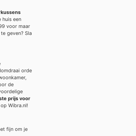
erkussens
e huis een
,99 voor maar
te geven? Sla
e
ndomdraai orde
e woonkamer,
oor de
voordelige
te prijs voor
op Wibra.nl!
t fijn om je