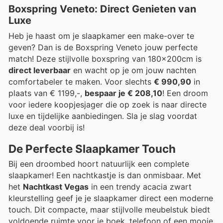
Boxspring Veneto: Direct Genieten van
Luxe
Heb je haast om je slaapkamer een make-over te
geven? Dan is de Boxspring Veneto jouw perfecte
match! Deze stijlvolle boxspring van 180x200cm is
direct leverbaar
en wacht op je om jouw nachten
comfortabeler te maken. Voor slechts
€ 990,90
in
plaats van € 1199,-,
bespaar je € 208,10
! Een droom
voor iedere koopjesjager die op zoek is naar directe
luxe en tijdelijke aanbiedingen. Sla je slag voordat
deze deal voorbij is!
De Perfecte Slaapkamer Touch
Bij een droombed hoort natuurlijk een complete
slaapkamer! Een nachtkastje is dan onmisbaar. Met
het
Nachtkast Vegas
in een trendy acacia zwart
kleurstelling geef je je slaapkamer direct een moderne
touch. Dit compacte, maar stijlvolle meubelstuk biedt
voldoende ruimte voor je boek, telefoon of een mooie