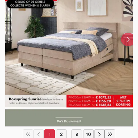
1
2
9
10
...