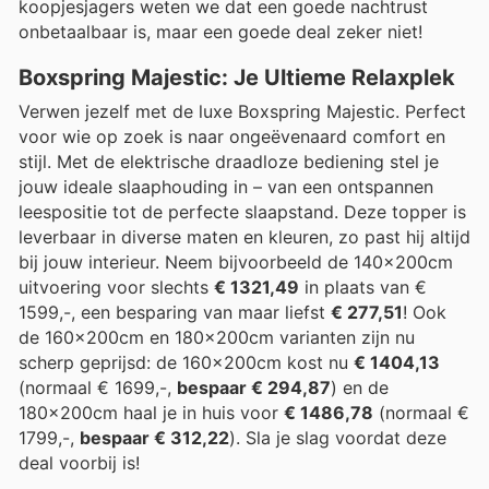
koopjesjagers weten we dat een goede nachtrust
onbetaalbaar is, maar een goede deal zeker niet!
Boxspring Majestic: Je Ultieme Relaxplek
Verwen jezelf met de luxe Boxspring Majestic. Perfect
voor wie op zoek is naar ongeëvenaard comfort en
stijl. Met de elektrische draadloze bediening stel je
jouw ideale slaaphouding in – van een ontspannen
leespositie tot de perfecte slaapstand. Deze topper is
leverbaar in diverse maten en kleuren, zo past hij altijd
bij jouw interieur. Neem bijvoorbeeld de 140x200cm
uitvoering voor slechts
€ 1321,49
in plaats van €
1599,-, een besparing van maar liefst
€ 277,51
! Ook
de 160x200cm en 180x200cm varianten zijn nu
scherp geprijsd: de 160x200cm kost nu
€ 1404,13
(normaal € 1699,-,
bespaar € 294,87
) en de
180x200cm haal je in huis voor
€ 1486,78
(normaal €
1799,-,
bespaar € 312,22
). Sla je slag voordat deze
deal voorbij is!