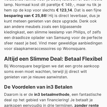
lamp. Normaal kost dit pareltje € 149,-, maar nu tik je
hem op de kop voor slechts
€ 123,14
. Dat is een fijne
besparing van € 25,86
! Hij is direct leverbaar, dus je
kunt meteen genieten van deze upgrade. Denk ook
aan andere meubels zoals een bijpassende
kledingkast, een slimme leeslamp van Philips, of zelfs
een draadloze oplader van Samsung voor de perfecte
sfeer naast je bed. Vind meer geweldige aanbiedingen
voor slaapkameraccessoires op Woonsquare.
Altijd een Slimme Deal: Betaal Flexibel
Bij Woonsquare begrijpen we dat een grote aankoop
soms even moet wachten, terwijl jij direct wilt
genieten van je nieuwe aanwinsten.
De Voordelen van in3 Betalen
Daarom is er de
in3 betaalmethode
, een fantastische
deal op het gebied van financiering! Je betaalt je
aankopen eenvoudig in drie termijnen,
zonder rente