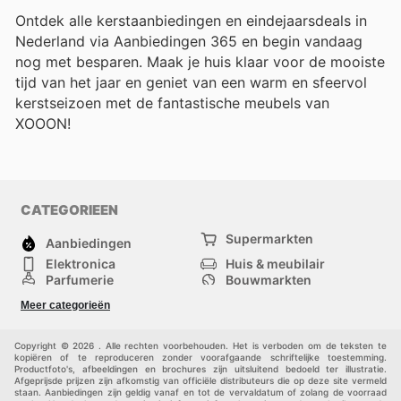
Ontdek alle kerstaanbiedingen en eindejaarsdeals in
Nederland via Aanbiedingen 365 en begin vandaag
nog met besparen. Maak je huis klaar voor de mooiste
tijd van het jaar en geniet van een warm en sfeervol
kerstseizoen met de fantastische meubels van
XOOON!
CATEGORIEEN
Supermarkten
Aanbiedingen
Elektronica
Huis & meubilair
Parfumerie
Bouwmarkten
Mode
Sport
Meer categorieën
Kinderen
Huisdieren
Andere
Copyright © 2026 . Alle rechten voorbehouden. Het is verboden om de teksten te
kopiëren of te reproduceren zonder voorafgaande schriftelijke toestemming.
Productfoto's, afbeeldingen en brochures zijn uitsluitend bedoeld ter illustratie.
Afgeprijsde prijzen zijn afkomstig van officiële distributeurs die op deze site vermeld
staan. Aanbiedingen zijn geldig vanaf en tot de vervaldatum of zolang de voorraad