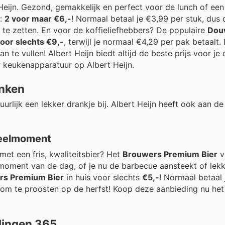
eijn. Gezond, gemakkelijk en perfect voor de lunch of een 
g:
2 voor maar €6,-
! Normaal betaal je €3,99 per stuk, dus d
 te zetten. En voor de koffieliefhebbers? De populaire
Dou
oor slechts €9,-
, terwijl je normaal €4,29 per pak betaalt.
 te vullen! Albert Heijn biedt altijd de beste prijs voor je 
keukenapparatuur op Albert Heijn.
anken
rlijk een lekker drankje bij. Albert Heijn heeft ook aan de
deelmoment
et een fris, kwaliteitsbier? Het
Brouwers Premium Bier
v
elk moment van de dag, of je nu de barbecue aansteekt of le
rs Premium Bier
in huis voor slechts
€5,-
! Normaal betaal
l om te proosten op de herfst! Koop deze aanbieding nu he
dingen 365