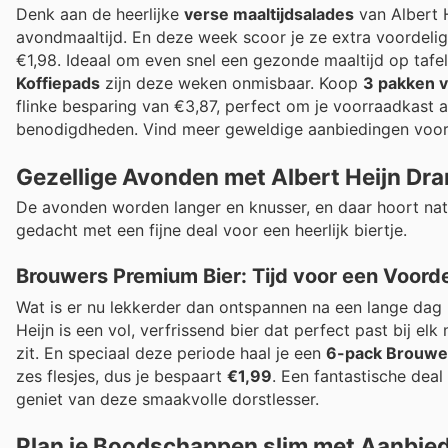
Denk aan de heerlijke
verse maaltijdsalades
van Albert H
avondmaaltijd. En deze week scoor je ze extra voordeli
€1,98. Ideaal om even snel een gezonde maaltijd op tafel
Koffiepads
zijn deze weken onmisbaar. Koop
3 pakken v
flinke besparing van €3,87, perfect om je voorraadkast aan
benodigdheden. Vind meer geweldige aanbiedingen voor 
Gezellige Avonden met Albert Heijn Dr
De avonden worden langer en knusser, en daar hoort natuu
gedacht met een fijne deal voor een heerlijk biertje.
Brouwers Premium Bier: Tijd voor een Voor
Wat is er nu lekkerder dan ontspannen na een lange dag m
Heijn is een vol, verfrissend bier dat perfect past bij 
zit. En speciaal deze periode haal je een
6-pack Brouwe
zes flesjes, dus je bespaart
€1,99
. Een fantastische dea
geniet van deze smaakvolle dorstlesser.
Plan je Boodschappen slim met Aanbie