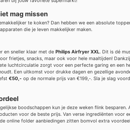
ren bij jouw favoriete supermarkt!
niet mag missen
emakkelijker te koken? Dan hebben we een absolute topper
apparaten die je leven makkelijker maken.
r en sneller klaar met de
Philips Airfryer XXL
. Dit is dé m
oor frietjes, snacks, maar ook voor hele maaltijden! Dankzi
ete luchtcirculatie zorgt voor een perfecte garing en een he
onhoudt. Een uitkomst voor drukke dagen en gezellige avond
efst
€50,-
op de normale prijs van €199,-. Sla je slag voor
ordeel
gelijkse boodschappen kun je deze weken flink besparen. A
roducten voor de beste prijs. Van verse ingrediënten voor e
, de online folder aanbiedingen zitten bomvol extra voordeel