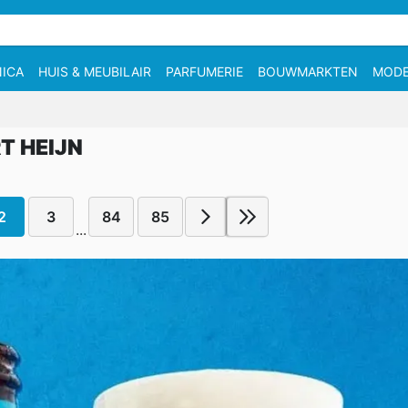
ICA
HUIS & MEUBILAIR
PARFUMERIE
BOUWMARKTEN
MOD
T HEIJN
2
3
84
85
...