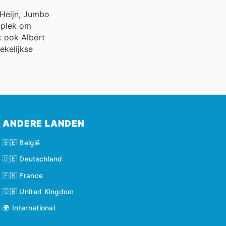
 Heijn, Jumbo
 plek om
k ook Albert
ekelijkse
ANDERE LANDEN
🇧🇪 België
🇩🇪 Deutschland
🇫🇷 France
🇬🇧 United Kingdom
🌍 International