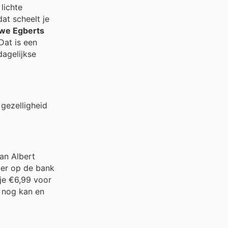
lichte
at scheelt je
we Egberts
 Dat is een
dagelijkse
 gezelligheid
an Albert
kker op de bank
 je €6,99 voor
t nog kan en