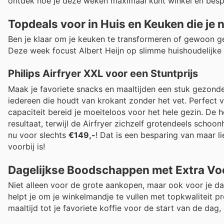
ontdek hoe je deze weken maximaal kunt winkel en bespa
Topdeals voor in Huis en Keuken die je 
Ben je klaar om je keuken te transformeren of gewoon g
Deze week focust Albert Heijn op slimme huishoudelijke 
Philips Airfryer XXL voor een Stuntprijs
Maak je favoriete snacks en maaltijden een stuk gezonde
iedereen die houdt van krokant zonder het vet. Perfect v
capaciteit bereid je moeiteloos voor het hele gezin. De h
resultaat, terwijl de Airfryer zichzelf grotendeels scho
nu voor slechts
€149,-
! Dat is een besparing van maar li
voorbij is!
Dagelijkse Boodschappen met Extra Vo
Niet alleen voor de grote aankopen, maar ook voor je da
helpt je om je winkelmandje te vullen met topkwaliteit p
maaltijd tot je favoriete koffie voor de start van de dag