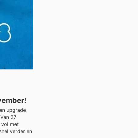
ovember!
een upgrade
! Van 27
 vol met
snel verder en