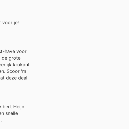
 voor je!
ust-have voor
j de grote
erlijk krokant
en. Scoor 'm
dat deze deal
lbert Heijn
en snelle
.