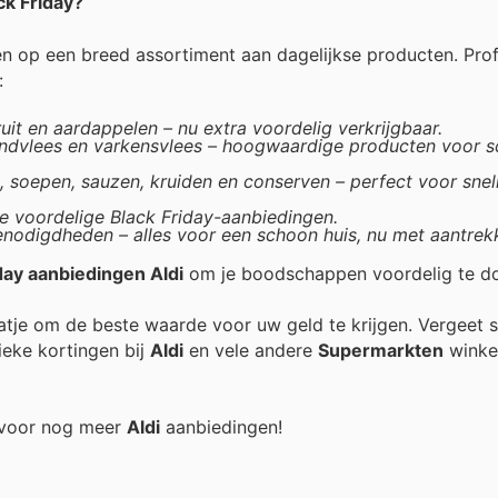
ck Friday?
en op een breed assortiment aan dagelijkse producten. Prof
:
uit en aardappelen – nu extra voordelig verkrijgbaar.
rundvlees en varkensvlees – hoogwaardige producten voor 
, soepen, sauzen, kruiden en conserven – perfect voor snell
ze voordelige Black Friday-aanbiedingen.
digdheden – alles voor een schoon huis, nu met aantrekk
iday aanbiedingen Aldi
om je boodschappen voordelig te d
raatje om de beste waarde voor uw geld te krijgen. Vergeet 
ieke kortingen bij
Aldi
en vele andere
Supermarkten
winkel
g voor nog meer
Aldi
aanbiedingen!