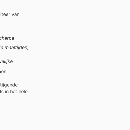
iteer van
scherpe
e maaltijden,
elijke
oen!
stijgende
s in het hele