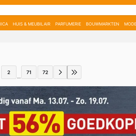
ICA
HUIS & MEUBILAIR
PARFUMERIE
BOUWMARKTEN
MOD
2
71
72
...