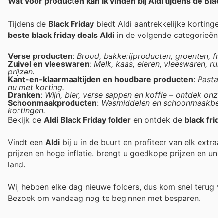
Wat voor producten kan ik vinden bij Aldi tijdens de Bla
Tijdens de
Black Friday
biedt Aldi aantrekkelijke korting
beste black friday deals Aldi
in de volgende categorieën
Verse producten
:
Brood, bakkerijproducten, groenten, fr
Zuivel en vleeswaren
:
Melk, kaas, eieren, vleeswaren, 
prijzen.
Kant-en-klaarmaaltijden en houdbare producten
:
Pasta
nu met korting.
Dranken
:
Wijn, bier, verse sappen en koffie – ontdek on
Schoonmaakproducten
:
Wasmiddelen en schoonmaakbeno
kortingen.
Bekijk de
Aldi Black Friday folder
en ontdek de
black fr
Vindt een
Aldi
bij u in de buurt en profiteer van elk ext
prijzen en hoge inflatie.
brengt u goedkope prijzen en un
land.
Wij hebben elke dag nieuwe folders, dus kom snel teru
Bezoek
om vandaag nog te beginnen met besparen.