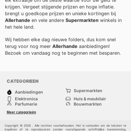
elk extraatje om de beste waarde voor uw geld te
krijgen. Vergeet stijgende prijzen en hoge inflatie.
brengt u goedkope prijzen en unieke kortingen bij
Allerhande
en vele andere
Supermarkten
winkels in
het hele land.
Wij hebben elke dag nieuwe folders, dus kom snel
terug voor nog meer
Allerhande
aanbiedingen!
Bezoek
om vandaag nog te beginnen met besparen.
CATEGORIEEN
Supermarkten
Aanbiedingen
Elektronica
Huis & meubilair
Parfumerie
Bouwmarkten
Mode
Sport
Meer categorieën
Kinderen
Huisdieren
Andere
Copyright © 2026 . Alle rechten voorbehouden. Het is verboden om de teksten te
kopiëren of te reproduceren zonder voorafgaande schriftelijke toestemming.