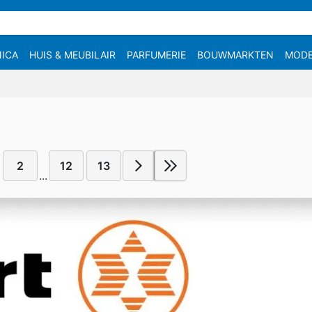
ICA
HUIS & MEUBILAIR
PARFUMERIE
BOUWMARKTEN
MOD
2
12
13
...