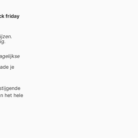
ck friday
jzen.
ig.
gelijkse
ade je
stijgende
n het hele