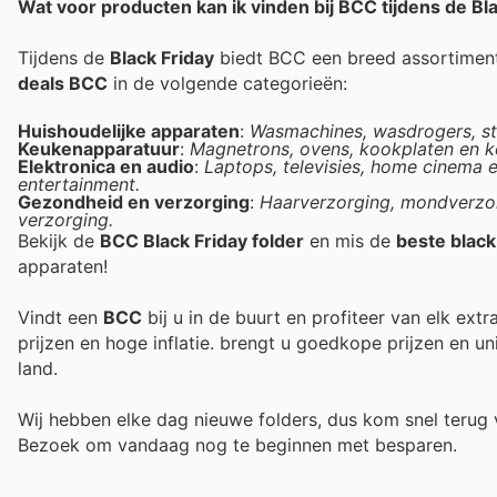
Wat voor producten kan ik vinden bij BCC tijdens de Bl
Tijdens de
Black Friday
biedt BCC een breed assortiment 
deals BCC
in de volgende categorieën:
Huishoudelijke apparaten
:
Wasmachines, wasdrogers, sto
Keukenapparatuur
:
Magnetrons, ovens, kookplaten en ko
Elektronica en audio
:
Laptops, televisies, home cinema 
entertainment.
Gezondheid en verzorging
:
Haarverzorging, mondverzor
verzorging.
Bekijk de
BCC Black Friday folder
en mis de
beste black
apparaten!
Vindt een
BCC
bij u in de buurt en profiteer van elk ext
prijzen en hoge inflatie.
brengt u goedkope prijzen en un
land.
Wij hebben elke dag nieuwe folders, dus kom snel teru
Bezoek
om vandaag nog te beginnen met besparen.