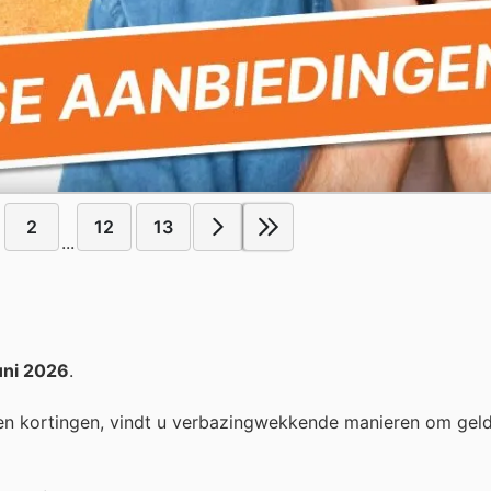
2
12
13
...
uni 2026
.
n kortingen, vindt u verbazingwekkende manieren om geld