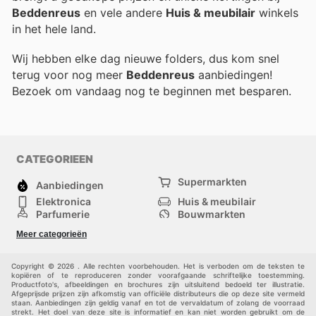
Beddenreus
en vele andere
Huis & meubilair
winkels
in het hele land.
Wij hebben elke dag nieuwe folders, dus kom snel
terug voor nog meer
Beddenreus
aanbiedingen!
Bezoek
om vandaag nog te beginnen met besparen.
CATEGORIEEN
Supermarkten
Aanbiedingen
Elektronica
Huis & meubilair
Parfumerie
Bouwmarkten
Mode
Sport
Meer categorieën
Kinderen
Huisdieren
Andere
Copyright © 2026 . Alle rechten voorbehouden. Het is verboden om de teksten te
kopiëren of te reproduceren zonder voorafgaande schriftelijke toestemming.
Productfoto's, afbeeldingen en brochures zijn uitsluitend bedoeld ter illustratie.
Afgeprijsde prijzen zijn afkomstig van officiële distributeurs die op deze site vermeld
staan. Aanbiedingen zijn geldig vanaf en tot de vervaldatum of zolang de voorraad
strekt. Het doel van deze site is informatief en kan niet worden gebruikt om de