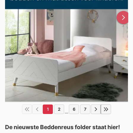
1
2
6
7
...
De nieuwste Beddenreus folder staat hier!