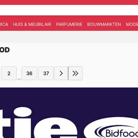
ICA
HUIS & MEUBILAIR
PARFUMERIE
BOUWMARKTEN
MOD
OOD
2
36
37
...