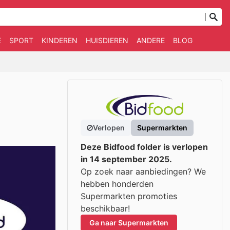
E
SPORT
KINDEREN
HUISDIEREN
ANDERE
BLOG
Verlopen
Supermarkten
Deze Bidfood folder is verlopen
in 14 september 2025.
Op zoek naar aanbiedingen? We
hebben honderden
Supermarkten promoties
beschikbaar!
Ga naar Supermarkten