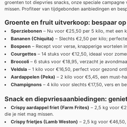
groenten tot diepvries snacks, onze speciale campagne v
missen. Profiteer van tijdgebonden aanbiedingen en bes
Groente en fruit uitverkoop: bespaar o
Sperziebonen
– Nu voor €25,50 per 5 kilo, met een ko
Bananen (Chiquita)
– Slechts €2,50 per kilo; perfect
Bospeen
– Recept voor verse, knapperige wortelen inc
Courgettes
– 14 stuks voor €12,50, ideaal voor zome
Broccoli
– 6 stuks voor €18,95, verzacht je avondmaa
Veldsla
– 1 kilo voor €16,50, perfect voor gezond ontb
Aardappelen (Peka)
– 2 kilo voor €5,45, een must-ha
Champignons
– 4 kilo voor slechts €17,50, vers en be
Snack en diepvriesaanbiedingen: geniet
Crispy aardappel friet (Farm Frites)
– 2,5 kg voor €25
die je niet mag missen.
Crispy frietjes (Lamb Weston)
– 2,5 kg voor €46,50, 