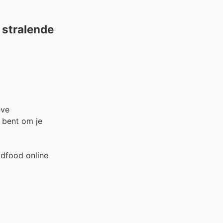
 stralende
eve
d bent om je
idfood online