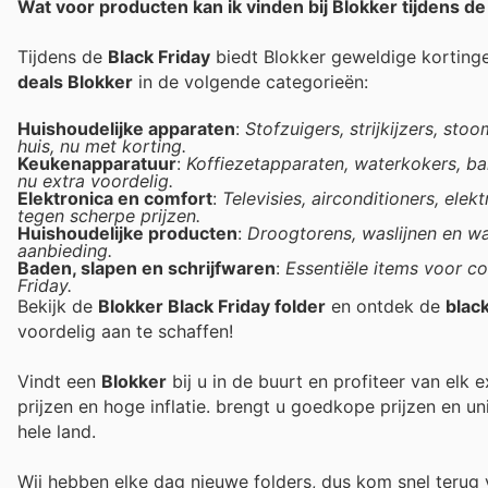
Wat voor producten kan ik vinden bij Blokker tijdens de
Tijdens de
Black Friday
biedt Blokker geweldige korting
deals Blokker
in de volgende categorieën:
Huishoudelijke apparaten
:
Stofzuigers, strijkijzers, st
huis, nu met korting.
Keukenapparatuur
:
Koffiezetapparaten, waterkokers, b
nu extra voordelig.
Elektronica en comfort
:
Televisies, airconditioners, ele
tegen scherpe prijzen.
Huishoudelijke producten
:
Droogtorens, waslijnen en wa
aanbieding.
Baden, slapen en schrijfwaren
:
Essentiële items voor c
Friday.
Bekijk de
Blokker Black Friday folder
en ontdek de
blac
voordelig aan te schaffen!
Vindt een
Blokker
bij u in de buurt en profiteer van elk
prijzen en hoge inflatie.
brengt u goedkope prijzen en un
hele land.
Wij hebben elke dag nieuwe folders, dus kom snel teru