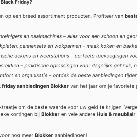
 Black Friday?
en op een breed assortiment producten. Profiteer van
beste
oomreinigers en naaimachines – alles voor een schoon en geo
akplaten, pannensets en wokpannen – maak koken en bakken
ktrische dekens en weerstations – perfecte toevoegingen voor
srekken – praktische oplossingen voor dagelijks gebruik, n
omfort en organisatie – ontdek de beste aanbiedingen tijde
k friday aanbiedingen Blokker
van het jaar om je favoriete
 extraatje om de beste waarde voor uw geld te krijgen. Verg
ieke kortingen bij
Blokker
en vele andere
Huis & meubilair
g voor nog meer
Blokker
aanbiedingen!