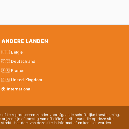
ANDERE LANDEN
🇧🇪 België
🇩🇪 Deutschland
🇫🇷 France
🇬🇧 United Kingdom
🌍 International
 of te reproduceren zonder voorafgaande schriftelijke toestemming.
 prijzen zijn afkomstig van officiële distributeurs die op deze site
strekt. Het doel van deze site is informatief en kan niet worden