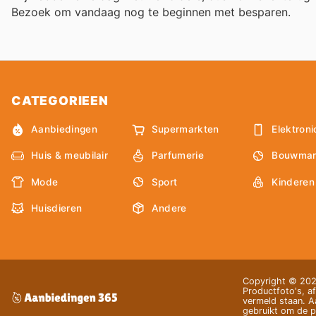
Bezoek
om vandaag nog te beginnen met besparen.
CATEGORIEEN
Aanbiedingen
Supermarkten
Elektroni
Huis & meubilair
Parfumerie
Bouwmar
Mode
Sport
Kinderen
Huisdieren
Andere
Copyright © 2026
Productfoto's, af
vermeld staan. Aa
gebruikt om de pr