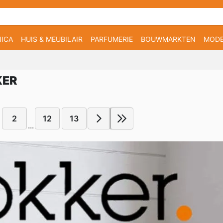
ICA
HUIS & MEUBILAIR
PARFUMERIE
BOUWMARKTEN
MOD
KER
2
12
13
...