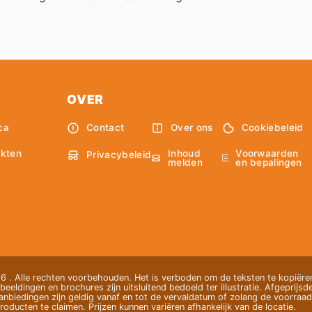
OVER
ca
Contact
Over ons
Cookiebeleid
Inhoud
Voorwaarden
kten
Privacybeleid
melden
en bepalingen
 . Alle rechten voorbehouden. Het is verboden om de teksten te kopiëren
beeldingen en brochures zijn uitsluitend bedoeld ter illustratie. Afgeprijsde
nbiedingen zijn geldig vanaf en tot de vervaldatum of zolang de voorraad 
oducten te claimen. Prijzen kunnen variëren afhankelijk van de locatie.