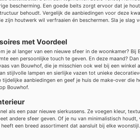
ige bescherming. Een goede beits zorgt ervoor dat je hout
structuur behoudt. Vergelijk de aanbiedingen voor deze kwa
ie zijn houtwerk wil verfraaien én beschermen. Sla je slag 
soires met Voordeel
room je al langer van een nieuwe sfeer in de woonkamer? Bij
uimte een persoonlijke touch te geven. En deze maand? Dan
vaas van Bouwhof, die je misschien ook wel bij een winkel a
 stijlvolle lampen en sierlijke vazen tot unieke decoratiev
e tijdelijke aanbiedingen en geef je huis de make-over die h
 op Bouwhof.
nterieur
 snel als een paar nieuwe sierkussens. Ze voegen kleur, text
et andere sfeer geven. Of je nu van minimalistisch houdt,
eeft een breed assortiment dat aansluit bij elke woonstijl.