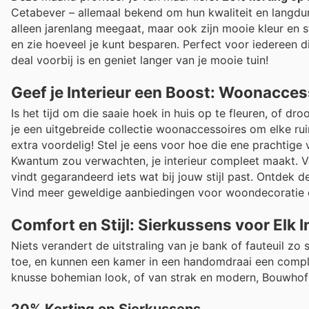
Cetabever – allemaal bekend om hun kwaliteit en langdur
alleen jarenlang meegaat, maar ook zijn mooie kleur en 
en zie hoeveel je kunt besparen. Perfect voor iedereen d
deal voorbij is en geniet langer van je mooie tuin!
Geef je Interieur een Boost: Woonacces
Is het tijd om die saaie hoek in huis op te fleuren, of d
je een uitgebreide collectie woonaccessoires om elke r
extra voordelig! Stel je eens voor hoe die ene prachtige 
Kwantum zou verwachten, je interieur compleet maakt. Van
vindt gegarandeerd iets wat bij jouw stijl past. Ontdek d
Vind meer geweldige aanbiedingen voor woondecoratie
Comfort en Stijl: Sierkussens voor Elk I
Niets verandert de uitstraling van je bank of fauteuil zo
toe, en kunnen een kamer in een handomdraai een comple
knusse bohemian look, of van strak en modern, Bouwhof h