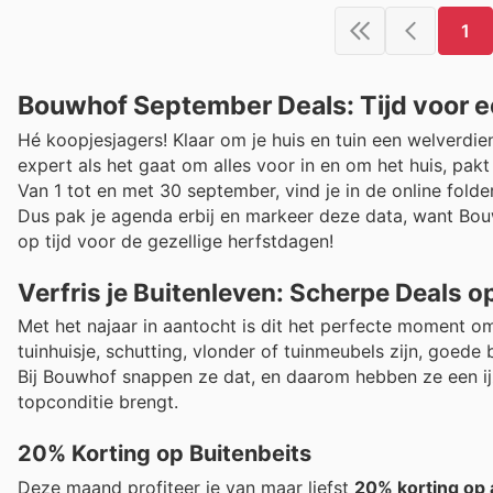
1
Bouwhof September Deals: Tijd voor ee
Hé koopjesjagers! Klaar om je huis en tuin een welverdi
expert als het gaat om alles voor in en om het huis, pakt
Van 1 tot en met 30 september, vind je in de online fold
Dus pak je agenda erbij en markeer deze data, want Bouw
op tijd voor de gezellige herfstdagen!
Verfris je Buitenleven: Scherpe Deals
Met het najaar in aantocht is dit het perfecte moment o
tuinhuisje, schutting, vlonder of tuinmeubels zijn, goede 
Bij Bouwhof snappen ze dat, en daarom hebben ze een ijze
topconditie brengt.
20% Korting op Buitenbeits
Deze maand profiteer je van maar liefst
20% korting op a