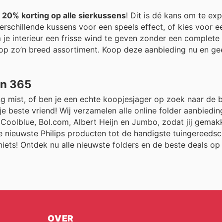
t
20% korting op alle sierkussens
! Dit is dé kans om te ex
erschillende kussens voor een speels effect, of kies voor 
 je interieur een frisse wind te geven zonder een complete 
 op zo’n breed assortiment. Koop deze aanbieding nu en ge
en 365
g mist, of ben je een echte koopjesjager op zoek naar de b
je beste vriend! Wij verzamelen alle online folder aanbiedi
oolblue, Bol.com, Albert Heijn en Jumbo, zodat jij gemakk
e nieuwste Philips producten tot de handigste tuingereeds
niets! Ontdek nu alle nieuwste folders en de beste deals o
OVER