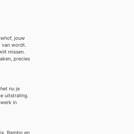
uwhof, jouw
j van wordt.
ilt missen.
aken, precies
het nu je
 uitstraling.
twerk in
ix, Rambo en