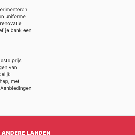
perimenteren
een uniforme
renovatie.
ef je bank een
este prijs
ngen van
elijk
chap, met
p Aanbiedingen
ANDERE LANDEN