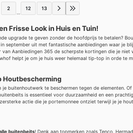
2
12
13
...
n Frisse Look in Huis en Tuin!
ende upgrade te geven zonder de hoofdprijs te betalen? Bo
 in september uit met fantastische aanbiedingen waar je bli
er van Aanbiedingen 365 de scherpste kortingen die je niet w
hof helpt je om je huis weer helemaal tip-top in orde te m
 op Houtbescherming
m je buitenhoutwerk te beschermen tegen de elementen. Of 
buitenbeits is essentieel voor duurzaamheid en een prachtige
rsterke actie die je portemonnee ontziet terwijl je je hou
lle buitenbeits
! Denk aan topmerken zoals Tenco, Hermad