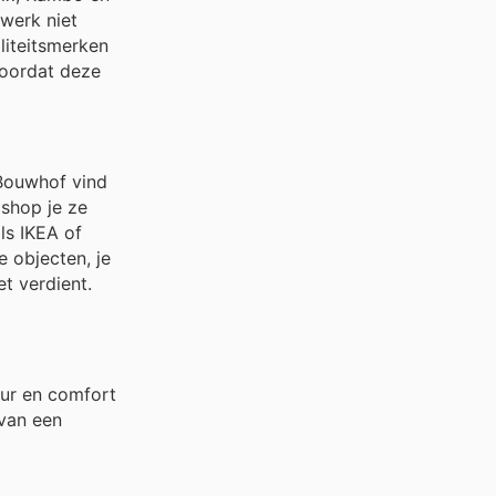
werk niet
liteitsmerken
voordat deze
 Bouwhof vind
 shop je ze
ls IKEA of
e objecten, je
et verdient.
uur en comfort
 van een