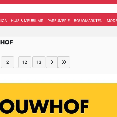
ICA
HUIS & MEUBILAIR
PARFUMERIE
BOUWMARKTEN
MOD
WHOF
2
12
13
...