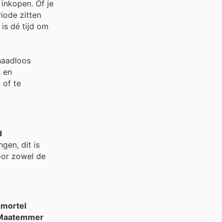
 inkopen. Of je
iode zitten
 is dé tijd om
naadloos
n en
 of te
d
gen, dit is
oor zowel de
xmortel
 Maatemmer