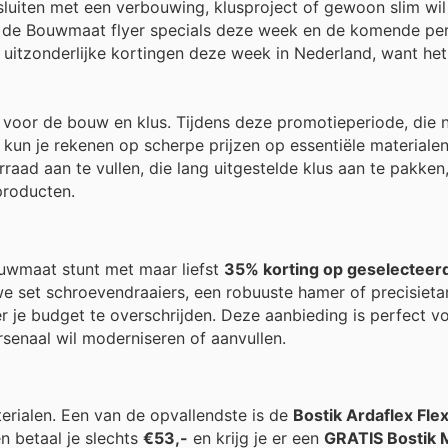
fsluiten met een verbouwing, klusproject of gewoon slim wil
r, de Bouwmaat flyer specials deze week en de komende per
p uitzonderlijke kortingen deze week in Nederland, want het
voor de bouw en klus. Tijdens deze promotieperiode, die 
, kun je rekenen op scherpe prijzen op essentiële materiale
aad aan te vullen, die lang uitgestelde klus aan te pakken,
producten.
uwmaat stunt met maar liefst
35% korting op geselecteer
we set schroevendraaiers, een robuuste hamer of precisietan
 je budget te overschrijden. Deze aanbieding is perfect v
rsenaal wil moderniseren of aanvullen.
rialen. Een van de opvallendste is de
Bostik Ardaflex Fle
n betaal je slechts
€53,-
en krijg je er een
GRATIS Bostik