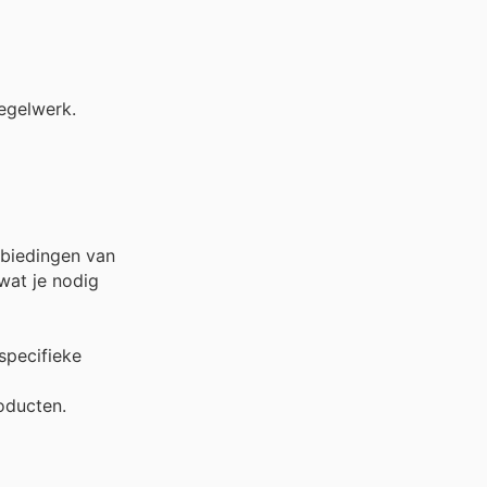
egelwerk.
nbiedingen van
wat je nodig
specifieke
oducten.