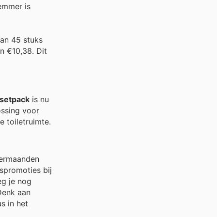
 emmer is
van 45 stuks
n €10,38. Dit
osetpack
is nu
ossing voor
 toiletruimte.
ntermaanden
spromoties bij
eg je nog
 Denk aan
s in het