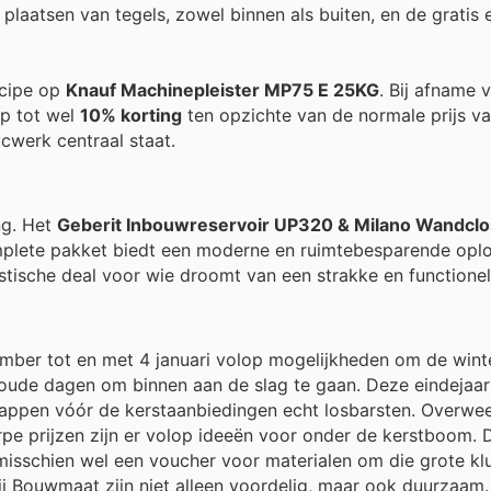
et plaatsen van tegels, zowel binnen als buiten, en de gratis
ncipe op
Knauf Machinepleister MP75 E 25KG
. Bij afname 
op tot wel
10% korting
ten opzichte van de normale prijs va
ucwerk centraal staat.
ng. Het
Geberit Inbouwreservoir UP320 & Milano Wandcl
mplete pakket biedt een moderne en ruimtebesparende opl
ische deal voor wie droomt van een strakke en functionele
cember tot en met 4 januari volop mogelijkheden om de wi
oude dagen om binnen aan de slag te gaan. Deze eindejaar
nappen vóór de kerstaanbiedingen echt losbarsten. Overwe
rpe prijzen zijn er volop ideeën voor onder de kerstboom.
misschien wel een voucher voor materialen om die grote klu
j Bouwmaat zijn niet alleen voordelig, maar ook duurzaam.