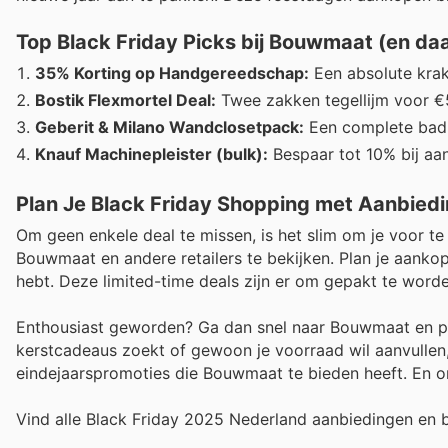
Top Black Friday Picks bij Bouwmaat (en daa
35% Korting op Handgereedschap:
Een absolute krake
Bostik Flexmortel Deal:
Twee zakken tegellijm voor €5
Geberit & Milano Wandclosetpack:
Een complete badk
Knauf Machinepleister (bulk):
Bespaar tot 10% bij aa
Plan Je Black Friday Shopping met Aanbied
Om geen enkele deal te missen, is het slim om je voor t
Bouwmaat en andere retailers te bekijken. Plan je aanko
hebt. Deze limited-time deals zijn er om gepakt te worden
Enthousiast geworden? Ga dan snel naar Bouwmaat en prof
kerstcadeaus zoekt of gewoon je voorraad wil aanvullen,
eindejaarspromoties die Bouwmaat te bieden heeft. En o
Vind alle Black Friday 2025 Nederland aanbiedingen en