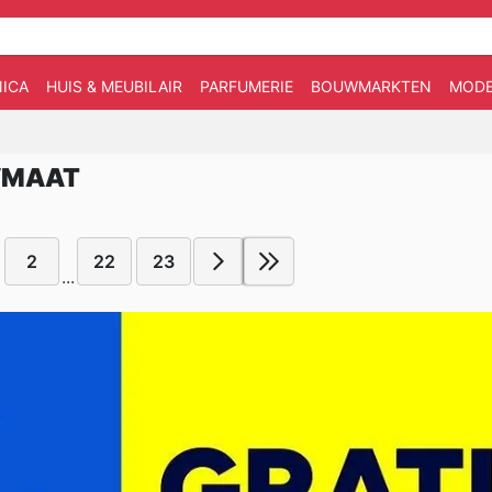
ICA
HUIS & MEUBILAIR
PARFUMERIE
BOUWMARKTEN
MOD
WMAAT
2
22
23
...