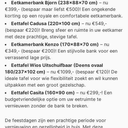
Eetkamerbank Bjorn (238x88x70 cm)
– nu
€399,- (bespaar maar liefst €500)! Een ongekende
korting op een royale en comfortabele eetkamerbank.
Eettafel Cadusa (220x100 cm)
– nu €549,-
(bespaar €220)! Breng sfeer en ruimte in uw eetkamer
met deze prachtige, stevige tafel.
Eetkamerbank Kenzo (170x88x70 cm)
– nu
€349,- (bespaar €200)! Een stijlvolle bank voor een
verrassend lage prijs.
Eettafel Wios Uitschuifbaar (Deens ovaal
180/237x102 cm)
– nu €1099,- (bespaar €120)! De
ideale tafel voor wie flexibiliteit zoekt en wil kunnen
uitpakken met een groot gezelschap.
Eettafel Casita (160x90 cm)
– nu €299,-! Een
budgetvriendelijke optie om uw eetruimte te
vernieuwen zonder de bank te breken.
De feestdagen zijn een prachtige periode voor
vernieuwing en gezelligheid in huis. Met deze