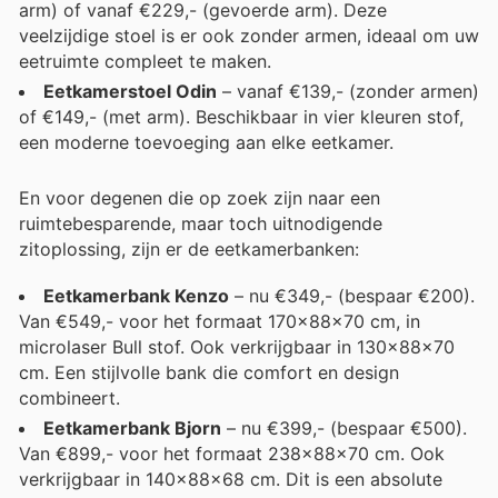
arm) of vanaf €229,- (gevoerde arm). Deze
veelzijdige stoel is er ook zonder armen, ideaal om uw
eetruimte compleet te maken.
Eetkamerstoel Odin
– vanaf €139,- (zonder armen)
of €149,- (met arm). Beschikbaar in vier kleuren stof,
een moderne toevoeging aan elke eetkamer.
En voor degenen die op zoek zijn naar een
ruimtebesparende, maar toch uitnodigende
zitoplossing, zijn er de eetkamerbanken:
Eetkamerbank Kenzo
– nu €349,- (bespaar €200).
Van €549,- voor het formaat 170x88x70 cm, in
microlaser Bull stof. Ook verkrijgbaar in 130x88x70
cm. Een stijlvolle bank die comfort en design
combineert.
Eetkamerbank Bjorn
– nu €399,- (bespaar €500).
Van €899,- voor het formaat 238x88x70 cm. Ook
verkrijgbaar in 140x88x68 cm. Dit is een absolute