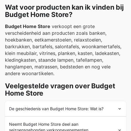
kortingen. Ontdek vandaag nog de beste merken op
Wat voor producten kan ik vinden bij
advertenties, flyers en online catalogi van Budget
de website van Budget Home Store en begin direct
Home Store, waar regelmatig exclusieve aanbiedingen
Budget Home Store?
met besparen.
en kortingen worden uitgelicht.
Budget Home Store
verkoopt een grote
verscheidenheid aan producten zoals banken,
hoekbanken, eetkamerstoelen, relaxstoelen,
barkrukken, bartafels, salontafels, woonkamertafels,
klein meubilair, vitrines, planken, kasten, ladekasten,
kledingkasten, staande lampen, tafellampen,
hanglampen, matrassen, bedsteden en nog vele
andere woonartikelen.
Veelgestelde vragen over Budget
Home Store
De geschiedenis van Budget Home Store: Wat is?
Budget Home Store
is opgericht in 2007 in Nederland.
Neemt Budget Home Store deel aan
Sinds het begin heeft
Budget Home Store
haar klanten
seizoensgebonden verkoopevenementen