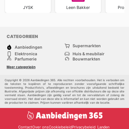
JYSK
Leen Bakker
Pront
CATEGORIEEN
Supermarkten
Aanbiedingen
Elektronica
Huis & meubilair
Parfumerie
Bouwmarkten
Mode
Sport
Meer categorieën
Kinderen
Huisdieren
Andere
Copyright © 2026 Aanbiedingen 365. Alle rechten voorbehouden. Het is verboden om
de teksten te kopiëren of te reproduceren zonder voorafgaande schriftelijke
toestemming. Productfoto's, afbeeldingen en brochures zijn uitsluitend bedoeld ter
illustratie. Afgeprijsde prijzen zijn afkomstig van officiële distributeurs die op deze site
vermeld staan. Aanbiedingen zijn geldig vanaf en tot de vervaldatum of zolang de
voorraad strekt. Het doel van deze site is informatief en kan niet worden gebruikt om
de producten te claimen. Prijzen kunnen variëren afhankelijk van de locatie.
Contact
Over ons
Cookiebeleid
Privacybeleid
Landen