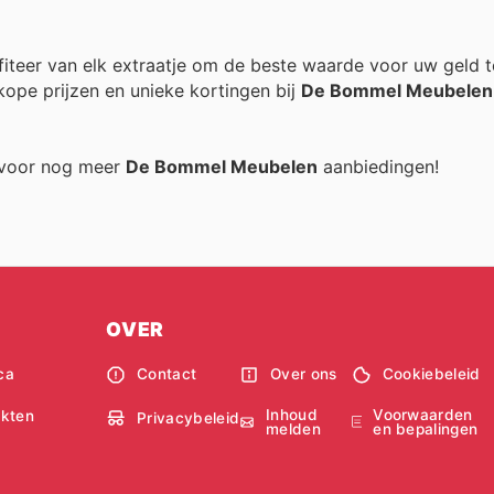
ofiteer van elk extraatje om de beste waarde voor uw geld te
ope prijzen en unieke kortingen bij
De Bommel Meubelen
g voor nog meer
De Bommel Meubelen
aanbiedingen!
OVER
ca
Contact
Over ons
Cookiebeleid
Inhoud
Voorwaarden
kten
Privacybeleid
melden
en bepalingen