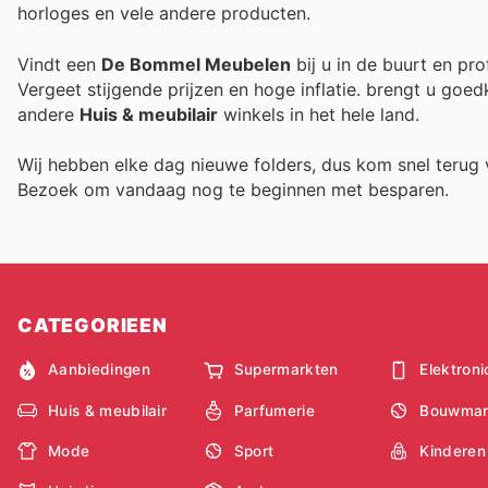
horloges en vele andere producten.
Vindt een
De Bommel Meubelen
bij u in de buurt en pr
Vergeet stijgende prijzen en hoge inflatie.
brengt u goedk
andere
Huis & meubilair
winkels in het hele land.
Wij hebben elke dag nieuwe folders, dus kom snel teru
Bezoek
om vandaag nog te beginnen met besparen.
CATEGORIEEN
Aanbiedingen
Supermarkten
Elektroni
Huis & meubilair
Parfumerie
Bouwmar
Mode
Sport
Kinderen