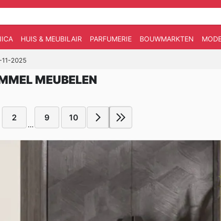
ICA
HUIS & MEUBILAIR
PARFUMERIE
BOUWMARKTEN
MOD
7-11-2025
OMMEL MEUBELEN
2
9
10
...