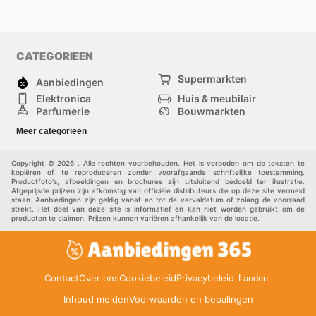
CATEGORIEEN
Supermarkten
Aanbiedingen
Elektronica
Huis & meubilair
Parfumerie
Bouwmarkten
Mode
Sport
Meer categorieën
Kinderen
Huisdieren
Andere
Copyright © 2026 . Alle rechten voorbehouden. Het is verboden om de teksten te
kopiëren of te reproduceren zonder voorafgaande schriftelijke toestemming.
Productfoto's, afbeeldingen en brochures zijn uitsluitend bedoeld ter illustratie.
Afgeprijsde prijzen zijn afkomstig van officiële distributeurs die op deze site vermeld
staan. Aanbiedingen zijn geldig vanaf en tot de vervaldatum of zolang de voorraad
strekt. Het doel van deze site is informatief en kan niet worden gebruikt om de
producten te claimen. Prijzen kunnen variëren afhankelijk van de locatie.
Contact
Over ons
Cookiebeleid
Privacybeleid
Landen
Inhoud melden
Voorwaarden en bepalingen