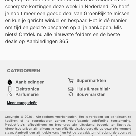
scherpste kortingen deze week in Nederland. Zo hoef
je nooit meer een goede deal van GroenRijk te missen
en kun je gericht winkel en bespaar. Het is dé manier
om tijd en geld te besparen op al je aankopen. Mis
niets! Ontdek nu alle nieuwste folders en de beste
deals op Aanbiedingen 365.
CATEGORIEEN
Supermarkten
Aanbiedingen
Elektronica
Huis & meubilair
Parfumerie
Bouwmarkten
Mode
Sport
Meer categorieën
Kinderen
Huisdieren
Andere
Copyright © 2026 . Alle rechten voorbehouden. Het is verboden om de teksten te
kopiëren of te reproduceren zonder voorafgaande schriftelijke toestemming.
Productfoto's, afbeeldingen en brochures zijn uitsluitend bedoeld ter illustratie.
Afgeprijsde prijzen zijn afkomstig van officiële distributeurs die op deze site vermeld
staan. Aanbiedingen zijn geldig vanaf en tot de vervaldatum of zolang de voorraad