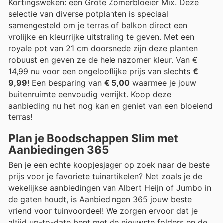
Kortingsweken: een Grote Zomerbloeier Mix. Deze
selectie van diverse potplanten is speciaal
samengesteld om je terras of balkon direct een
vrolijke en kleurrijke uitstraling te geven. Met een
royale pot van 21 cm doorsnede zijn deze planten
robuust en geven ze de hele nazomer kleur. Van €
14,99 nu voor een ongelooflijke prijs van slechts
€
9,99
! Een besparing van
€ 5,00
waarmee je jouw
buitenruimte eenvoudig verrijkt. Koop deze
aanbieding nu het nog kan en geniet van een bloeiend
terras!
Plan je Boodschappen Slim met
Aanbiedingen 365
Ben je een echte koopjesjager op zoek naar de beste
prijs voor je favoriete tuinartikelen? Net zoals je de
wekelijkse aanbiedingen van Albert Heijn of Jumbo in
de gaten houdt, is Aanbiedingen 365 jouw beste
vriend voor tuinvoordeel! We zorgen ervoor dat je
altijd up-to-date bent met de nieuwste folders en de