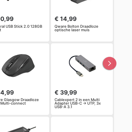
30,99
€ 14,99
gral USB Stick 2.0 128GB
Qware Bolton Draadloze
t
optische laser muis
24,99
€ 39,99
e Glasgow Draadloze
Cablexpert 2 in een Multi
 Multi-connect
Adapter USB-C -> UTP, 3x
USB-A 3.1