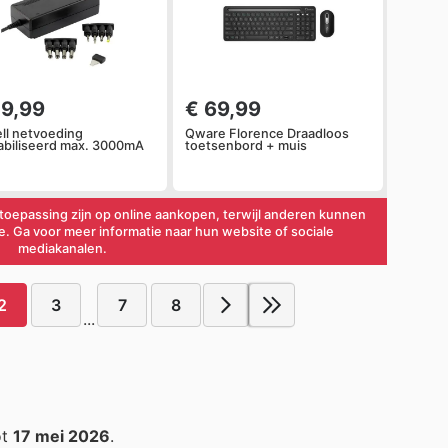
29,99
€ 69,99
ll netvoeding
Qware Florence Draadloos
abiliseerd max. 3000mA
toetsenbord + muis
oepassing zijn op online aankopen, terwijl anderen kunnen
ie. Ga voor meer informatie naar hun website of sociale
mediakanalen.
2
3
7
8
...
ot
17 mei 2026
.