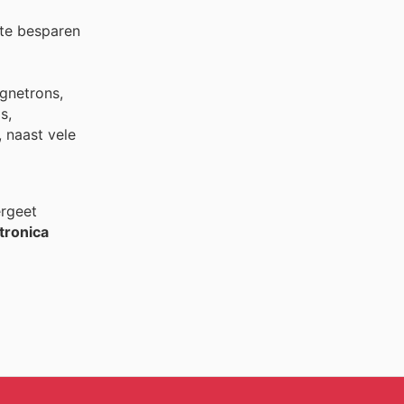
te besparen
gnetrons,
s,
 naast vele
ergeet
tronica