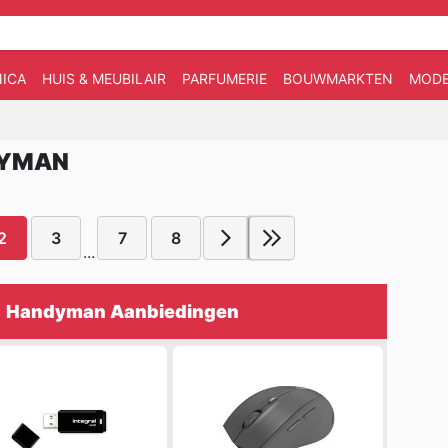
ICA
HUIS & MEUBILAIR
PARFUMERIE
BOUWMARKTEN
MOD
DYMAN
2
3
7
8
...
Handyman Aanbiedingen