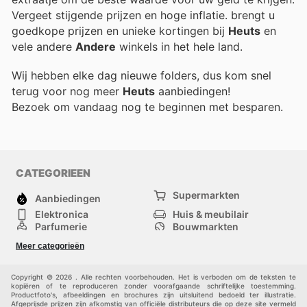
Vergeet stijgende prijzen en hoge inflatie.
brengt u
goedkope prijzen en unieke kortingen bij
Heuts
en
vele andere
Andere
winkels in het hele land.
Wij hebben elke dag nieuwe folders, dus kom snel
terug voor nog meer
Heuts
aanbiedingen!
Bezoek
om vandaag nog te beginnen met besparen.
CATEGORIEEN
Supermarkten
Aanbiedingen
Elektronica
Huis & meubilair
Parfumerie
Bouwmarkten
Mode
Sport
Meer categorieën
Kinderen
Huisdieren
Andere
Copyright © 2026 . Alle rechten voorbehouden. Het is verboden om de teksten te
kopiëren of te reproduceren zonder voorafgaande schriftelijke toestemming.
Productfoto's, afbeeldingen en brochures zijn uitsluitend bedoeld ter illustratie.
Afgeprijsde prijzen zijn afkomstig van officiële distributeurs die op deze site vermeld