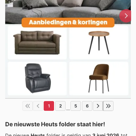
1
2
5
6
...
De nieuwste Heuts folder staat hier!
De nieuwe
Heuts
folder is geldig van
3 juni 2026
tot