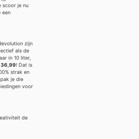
e scoor je nu
e een
evolution zijn
ctief als de
 in 10 liter,
 36,99
! Dat is
100% strak en
pak je die
biedingen voor
ativiteit de