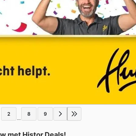
2
8
9
...
w met Histor Deals!