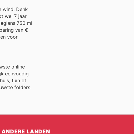
n wind. Denk
t wel 7 jaar
deglans 750 ml
sparing van €
ren voor
wste online
ijk eenvoudig
uis, tuin of
euwste folders
ANDERE LANDEN