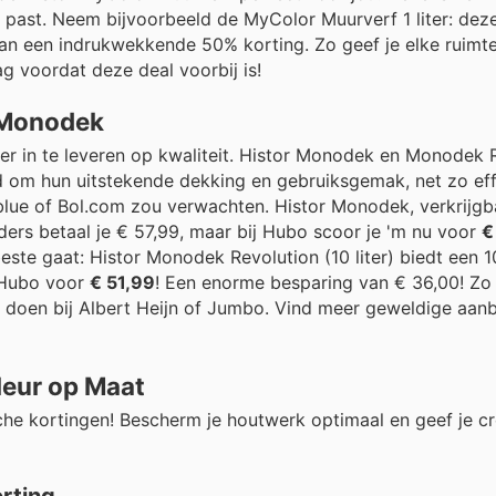
tijl past. Neem bijvoorbeeld de MyColor Muurverf 1 liter: dez
 van een indrukwekkende 50% korting. Zo geef je elke ruimt
lag voordat deze deal voorbij is!
r Monodek
er in te leveren op kwaliteit. Histor Monodek en Monodek R
om hun uitstekende dekking en gebruiksgemak, net zo effe
ue of Bol.com zou verwachten. Histor Monodek, verkrijgbaar
lders betaal je € 57,99, maar bij Hubo scoor je 'm nu voor
€
beste gaat: Histor Monodek Revolution (10 liter) biedt een 
j Hubo voor
€ 51,99
! Een enorme besparing van € 36,00! Zo 
p doen bij Albert Heijn of Jumbo. Vind meer geweldige aan
leur op Maat
sche kortingen! Bescherm je houtwerk optimaal en geef je cre
orting