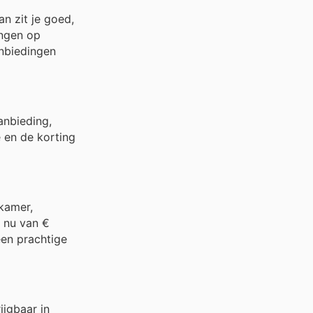
an zit je goed,
ingen op
anbiedingen
anbieding,
e en de korting
kamer,
: nu van €
een prachtige
ijgbaar in