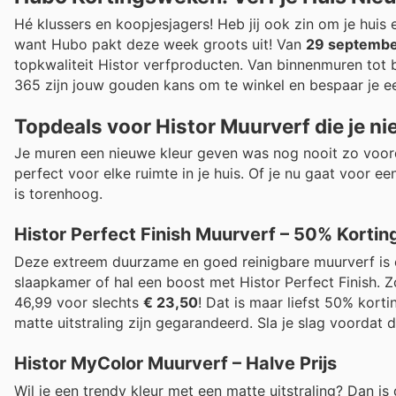
Hé klussers en koopjesjagers! Heb jij ook zin om je huis 
want Hubo pakt deze week groots uit! Van
29 september
topkwaliteit Histor verfproducten. Van binnenmuren tot 
365 zijn jouw gouden kans om te winkel en bespaar je een
Topdeals voor Histor Muurverf die je n
Je muren een nieuwe kleur geven was nog nooit zo voord
perfect voor elke ruimte in je huis. Of je nu gaat voor e
is torenhoog.
Histor Perfect Finish Muurverf – 50% Kortin
Deze extreem duurzame en goed reinigbare muurverf is e
slaapkamer of hal een boost met Histor Perfect Finish. Zo
46,99 voor slechts
€ 23,50
! Dat is maar liefst 50% kort
matte uitstraling zijn gegarandeerd. Sla je slag voordat d
Histor MyColor Muurverf – Halve Prijs
Wil je een trendy kleur met een matte uitstraling? Dan is