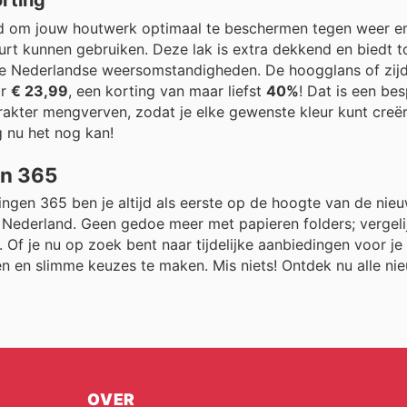
keld om jouw houtwerk optimaal te beschermen tegen weer e
eurt kunnen gebruiken. Deze lak is extra dekkend en biedt to
re Nederlandse weersomstandigheden. De hoogglans of zij
ar
€ 23,99
, een korting van maar liefst
40%
! Dat is een be
rakter mengverven, zodat je elke gewenste kleur kunt creë
 nu het nog kan!
en 365
dingen 365 ben je altijd als eerste op de hoogte van de nieu
n Nederland. Geen gedoe meer met papieren folders; vergel
 Of je nu op zoek bent naar tijdelijke aanbiedingen voor je h
en en slimme keuzes te maken. Mis niets! Ontdek nu alle ni
OVER