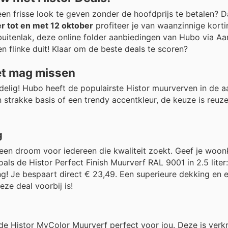
een frisse look te geven zonder de hoofdprijs te betalen? D
 tot en met 12 oktober
profiteer je van waanzinnige kort
buitenlak, deze online folder aanbiedingen van Hubo via A
 flinke duit! Klaar om de beste deals te scoren?
iet mag missen
elig! Hubo heeft de populairste Histor muurverven in de a
en strakke basis of een trendy accentkleur, de keuze is reuz
g
en droom voor iedereen die kwaliteit zoekt. Geef je woon
als de Histor Perfect Finish Muurverf RAL 9001 in 2.5 liter
ing! Je bespaart direct € 23,49. Een superieure dekking en 
eze deal voorbij is!
 de Histor MyColor Muurverf perfect voor jou. Deze is verkr