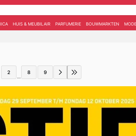
ICA
HUIS & MEUBILAIR
PARFUMERIE
BOUWMARKTEN
MOD
2
8
9
...