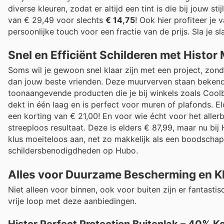
diverse kleuren, zodat er altijd een tint is die bij jouw s
van € 29,49 voor slechts
€ 14,75
! Ook hier profiteer je
persoonlijke touch voor een fractie van de prijs. Sla je s
Snel en Efficiënt Schilderen met Histo
Soms wil je gewoon snel klaar zijn met een project, zond
dan jouw beste vrienden. Deze muurverven staan bekend 
toonaangevende producten die je bij winkels zoals Coolbl
dekt in één laag en is perfect voor muren of plafonds. E
een korting van € 21,00! En voor wie écht voor het aller
streeploos resultaat. Deze is elders € 87,99, maar nu bi
klus moeiteloos aan, net zo makkelijk als een boodscha
schildersbenodigdheden op Hubo.
Alles voor Duurzame Bescherming en K
Niet alleen voor binnen, ook voor buiten zijn er fantasti
vrije loop met deze aanbiedingen.
Histor Perfect Protection Buitenlak – 40% K