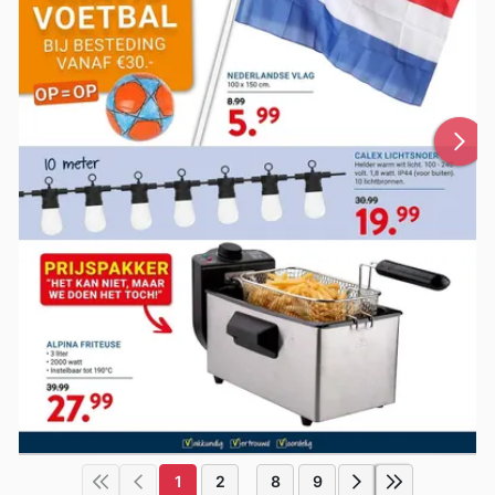
1
2
8
9
...