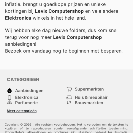
inflatie.
brengt u goedkope prijzen en unieke
kortingen bij
Levix Computershop
en vele andere
Elektronica
winkels in het hele land.
Wij hebben elke dag nieuwe folders, dus kom snel
terug voor nog meer
Levix Computershop
aanbiedingen!
Bezoek
om vandaag nog te beginnen met besparen.
CATEGORIEEN
Supermarkten
Aanbiedingen
Elektronica
Huis & meubilair
Parfumerie
Bouwmarkten
Mode
Sport
Meer categorieën
Kinderen
Huisdieren
Andere
Copyright © 2026 . Alle rechten voorbehouden. Het is verboden om de teksten te
kopiëren of te reproduceren zonder voorafgaande schriftelijke toestemming.
Productfoto's, afbeeldingen en brochures zijn uitsluitend bedoeld ter illustratie.