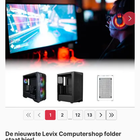
1
2
12
13
...
De nieuwste Levix Computershop folder
staat hier!