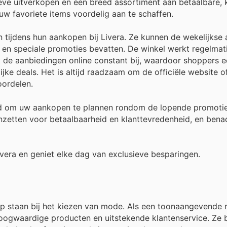
eve uitverkopen en een breed assortiment aan betaalbare, k
 favoriete items voordelig aan te schaffen.
 tijdens hun aankopen bij Livera. Ze kunnen de wekelijkse
s en speciale promoties bevatten. De winkel werkt regelmat
t de aanbiedingen online constant bij, waardoor shoppers 
ijke deals. Het is altijd raadzaam om de officiële website o
oordelen.
rd om uw aankopen te plannen rondom de lopende promoti
 inzetten voor betaalbaarheid en klanttevredenheid, en bena
ivera en geniet elke dag van exclusieve besparingen.
op staan bij het kiezen van mode. Als een toonaangevende re
oogwaardige producten en uitstekende klantenservice. Ze 