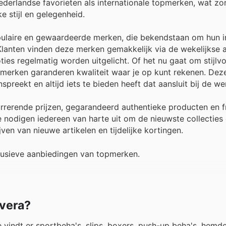
derlandse favorieten als internationale topmerken, wat zo
 stijl en gelegenheid.
pulaire en gewaardeerde merken, die bekendstaan om hun i
Klanten vinden deze merken gemakkelijk via de wekelijkse 
ties regelmatig worden uitgelicht. Of het nu gaat om stijlvol
merken garanderen kwaliteit waar je op kunt rekenen. Dez
preekt en altijd iets te bieden heeft dat aansluit bij de w
currerende prijzen, gegarandeerd authentieke producten en 
 nodigen iedereen van harte uit om de nieuwste collecties
en van nieuwe artikelen en tijdelijke kortingen.
lusieve aanbiedingen van topmerken.
ivera?
vindt er sportbeha's, slips, boxers, push-up beha's, hemden