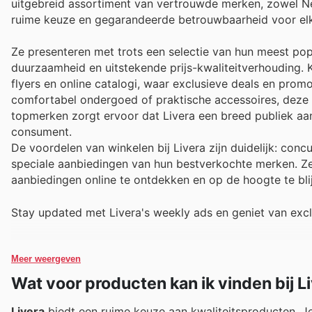
uitgebreid assortiment van vertrouwde merken, zowel Ne
ruime keuze en gegarandeerde betrouwbaarheid voor elke
Ze presenteren met trots een selectie van hun meest po
duurzaamheid en uitstekende prijs-kwaliteitverhouding. 
flyers en online catalogi, waar exclusieve deals en promo
comfortabel ondergoed of praktische accessoires, deze 
topmerken zorgt ervoor dat Livera een breed publiek aans
consument.
De voordelen van winkelen bij Livera zijn duidelijk: con
speciale aanbiedingen van hun bestverkochte merken. Ze
aanbiedingen online te ontdekken en op de hoogte te blijv
Stay updated met Livera's weekly ads en geniet van exc
Meer weergeven
Wat voor producten kan ik vinden bij L
Livera
biedt een ruime keuze aan kwaliteitsproducten. Je 