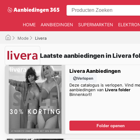
HOME
AANBIEDINGEN
SUPERMARKTEN
ELEKTRON
Mode
Livera
Laatste aanbiedingen in Livera fo
Livera Aanbiedingen
Verlopen
Deze catalogus is verlopen. Vind m
aanbiedingen van
Livera folder
Binnenkort!
Folder openen