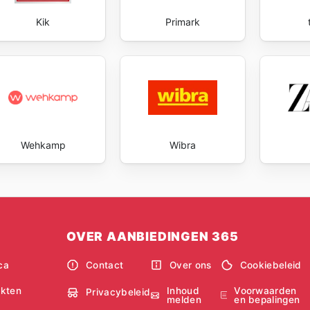
Kik
Primark
Wehkamp
Wibra
OVER AANBIEDINGEN 365
ca
Contact
Over ons
Cookiebeleid
Inhoud
Voorwaarden
kten
Privacybeleid
melden
en bepalingen