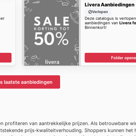
Livera Aanbiedingen
Verlopen
eer
Deze catalogus is verlope
aanbiedingen van
Livera f
Binnenkort!
Folder open
's laatste aanbiedingen
n profiteren van aantrekkelijke prijzen. Als betrouwbare wi
stekende prijs-kwaliteitverhouding. Shoppers kunnen het h