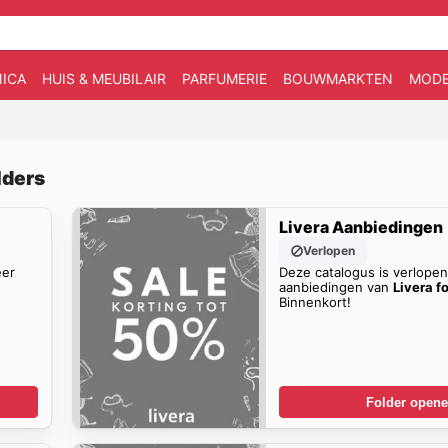
ICA
HUIS & MEUBILAIR
PARFUMERIE
BOUWMARKTEN
MOD
lders
Livera Aanbiedingen
Verlopen
eer
Deze catalogus is verlope
aanbiedingen van
Livera f
Binnenkort!
Folder open