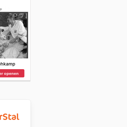
hkamp
er openen