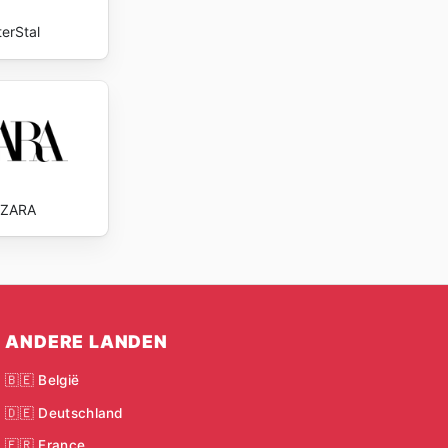
terStal
ZARA
ANDERE LANDEN
🇧🇪 België
🇩🇪 Deutschland
🇫🇷 France