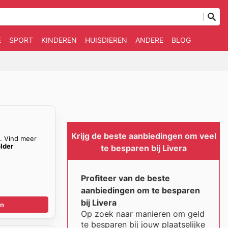
E
SPORT
KINDEREN
HUISDIEREN
ANDERE
BLOG
Krijg de beste aanbiedingen om veel
n. Vind meer
older
te besparen bij Livera
Profiteer van de beste
aanbiedingen om te besparen
bij Livera
en
Op zoek naar manieren om geld
te besparen bij jouw plaatselijke