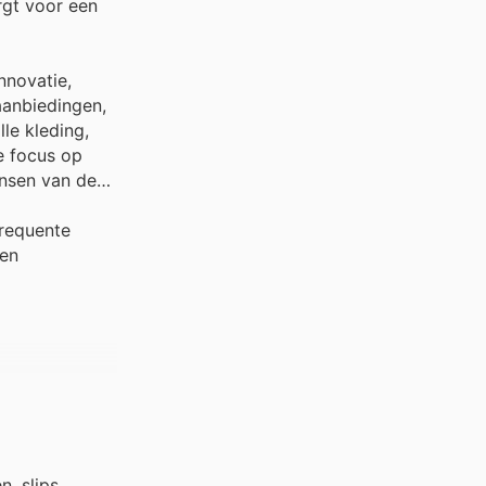
rgt voor een
nnovatie,
aanbiedingen,
le kleding,
e focus op
ensen van de
frequente
 en
, slips,