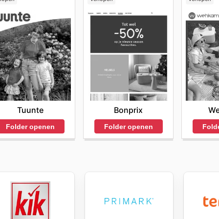
Tuunte
Bonprix
We
Folder openen
Folder openen
Fold