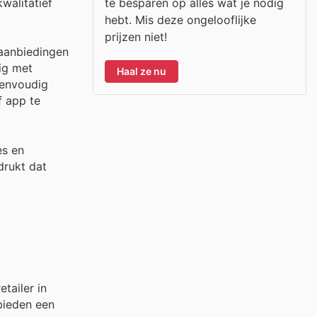
te besparen op alles wat je nodig
walitatief
hebt. Mis deze ongelooflijke
prijzen niet!
 aanbiedingen
ig met
Haal ze nu
eenvoudig
f app te
es en
drukt dat
tailer in
bieden een