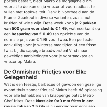
porties betaalt, biedt Makro de mogelijkheid om
vooruit te denken en je vriezer of voorraadkast te
vullen met topkwaliteit. Denk bijvoorbeeld aan de
Kramer Zuurkool in diverse varianten, zoals met
kruiden of witte wijn. Deze week koop je
2 pakken
van 500 gram voor slechts € 1,49
, wat neerkomt op
een
besparing van € 0,49
ten opzichte van de
normale prijs van € 1,98 voor twee. Een perfecte
aanvulling voor je winterse maaltijden of een frisse
twist bij die sappige braadworsten! Vind meer
geweldige aanbiedingen voor je voorraadkast en
vriezer op Makro.
De Onmisbare Frietjes voor Elke
Gelegenheid
Wat is een feestje, barbecue of gewoon een gezellige
avond thuis zonder frietjes? Makro heeft dé oplossing
voor alle liefhebbers van knapperige patat: Metro
Chef frites. Deze
klassieke 9x9 mm frites in een
royale zak van 2,5 kilo
is nu verkrijgbaar voor een