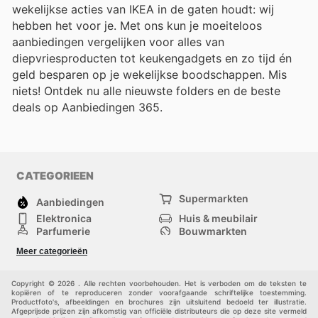
wekelijkse acties van IKEA in de gaten houdt: wij
hebben het voor je. Met ons kun je moeiteloos
aanbiedingen vergelijken voor alles van
diepvriesproducten tot keukengadgets en zo tijd én
geld besparen op je wekelijkse boodschappen. Mis
niets! Ontdek nu alle nieuwste folders en de beste
deals op Aanbiedingen 365.
CATEGORIEEN
Supermarkten
Aanbiedingen
Elektronica
Huis & meubilair
Parfumerie
Bouwmarkten
Mode
Sport
Meer categorieën
Kinderen
Huisdieren
Andere
Copyright © 2026 . Alle rechten voorbehouden. Het is verboden om de teksten te
kopiëren of te reproduceren zonder voorafgaande schriftelijke toestemming.
Productfoto's, afbeeldingen en brochures zijn uitsluitend bedoeld ter illustratie.
Afgeprijsde prijzen zijn afkomstig van officiële distributeurs die op deze site vermeld