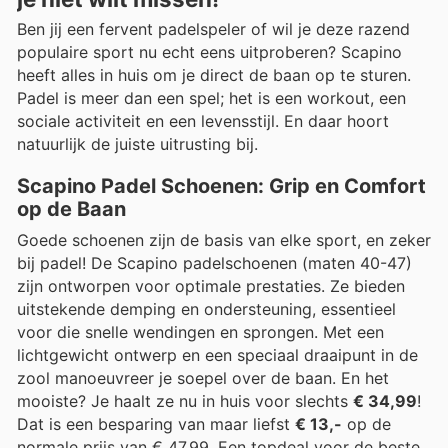
Ben jij een fervent padelspeler of wil je deze razend
populaire sport nu echt eens uitproberen? Scapino
heeft alles in huis om je direct de baan op te sturen.
Padel is meer dan een spel; het is een workout, een
sociale activiteit en een levensstijl. En daar hoort
natuurlijk de juiste uitrusting bij.
Scapino Padel Schoenen: Grip en Comfort
op de Baan
Goede schoenen zijn de basis van elke sport, en zeker
bij padel! De Scapino padelschoenen (maten 40-47)
zijn ontworpen voor optimale prestaties. Ze bieden
uitstekende demping en ondersteuning, essentieel
voor die snelle wendingen en sprongen. Met een
lichtgewicht ontwerp en een speciaal draaipunt in de
zool manoeuvreer je soepel over de baan. En het
mooiste? Je haalt ze nu in huis voor slechts
€ 34,99
!
Dat is een besparing van maar liefst
€ 13,-
op de
normale prijs van € 47,99. Een topdeal voor de beste