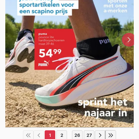
1
2
26
27
...