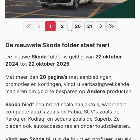
1
2
20
21
...
De nieuwste Skoda folder staat hier!
De nieuwe
Skoda
folder is geldig van
22 oktober
2024
tot
22 oktober 2025
.
Met meer dan
20 pagina’s
met aanbiedingen,
promoties en kortingen, vindt u verbazingwekkende
manieren om geld te besparen op
Andere
producten.
Skoda
biedt een breed scala aan auto's, waaronder
compacte auto's zoals de Fabia, SUV's zoals de
Karoq en Kodiaq, en sedans zoals de Superb. Ze
bieden ook autoaccessoires en onderhoudsdiensten.
Vindt een
Skoda
bij u in de buurt en profiteer van elk