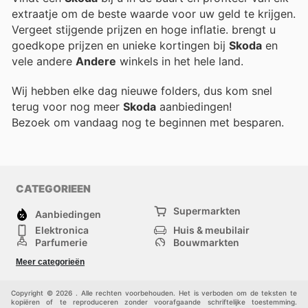
extraatje om de beste waarde voor uw geld te krijgen.
Vergeet stijgende prijzen en hoge inflatie.
brengt u
goedkope prijzen en unieke kortingen bij
Skoda
en
vele andere
Andere
winkels in het hele land.
Wij hebben elke dag nieuwe folders, dus kom snel
terug voor nog meer
Skoda
aanbiedingen!
Bezoek
om vandaag nog te beginnen met besparen.
CATEGORIEEN
Supermarkten
Aanbiedingen
Elektronica
Huis & meubilair
Parfumerie
Bouwmarkten
Mode
Sport
Meer categorieën
Kinderen
Huisdieren
Andere
Copyright © 2026 . Alle rechten voorbehouden. Het is verboden om de teksten te
kopiëren of te reproduceren zonder voorafgaande schriftelijke toestemming.