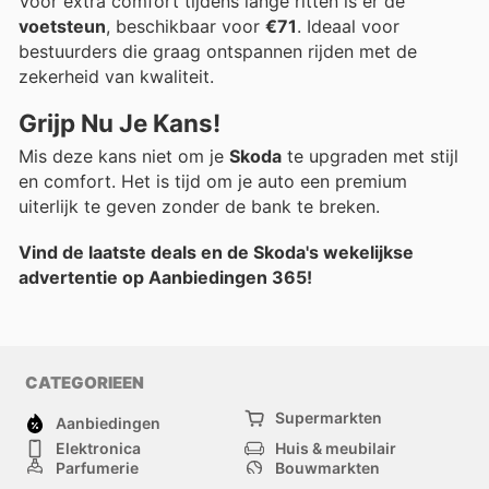
Voor extra comfort tijdens lange ritten is er de
voetsteun
, beschikbaar voor
€71
. Ideaal voor
bestuurders die graag ontspannen rijden met de
zekerheid van kwaliteit.
Grijp Nu Je Kans!
Mis deze kans niet om je
Skoda
te upgraden met stijl
en comfort. Het is tijd om je auto een premium
uiterlijk te geven zonder de bank te breken.
Vind de laatste deals en de Skoda's wekelijkse
advertentie op Aanbiedingen 365!
CATEGORIEEN
Supermarkten
Aanbiedingen
Elektronica
Huis & meubilair
Parfumerie
Bouwmarkten
Mode
Sport