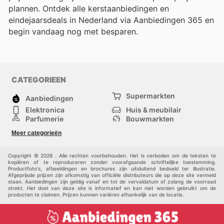
plannen. Ontdek alle kerstaanbiedingen en
eindejaarsdeals in Nederland via Aanbiedingen 365 en
begin vandaag nog met besparen.
CATEGORIEEN
Supermarkten
Aanbiedingen
Elektronica
Huis & meubilair
Parfumerie
Bouwmarkten
Mode
Sport
Meer categorieën
Kinderen
Huisdieren
Andere
Copyright © 2026 . Alle rechten voorbehouden. Het is verboden om de teksten te
kopiëren of te reproduceren zonder voorafgaande schriftelijke toestemming.
Productfoto's, afbeeldingen en brochures zijn uitsluitend bedoeld ter illustratie.
Afgeprijsde prijzen zijn afkomstig van officiële distributeurs die op deze site vermeld
staan. Aanbiedingen zijn geldig vanaf en tot de vervaldatum of zolang de voorraad
strekt. Het doel van deze site is informatief en kan niet worden gebruikt om de
producten te claimen. Prijzen kunnen variëren afhankelijk van de locatie.