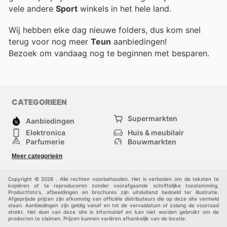
vele andere
Sport
winkels in het hele land.
Wij hebben elke dag nieuwe folders, dus kom snel
terug voor nog meer
Teun
aanbiedingen!
Bezoek
om vandaag nog te beginnen met besparen.
CATEGORIEEN
Supermarkten
Aanbiedingen
Elektronica
Huis & meubilair
Parfumerie
Bouwmarkten
Mode
Sport
Meer categorieën
Kinderen
Huisdieren
Andere
Copyright © 2026 . Alle rechten voorbehouden. Het is verboden om de teksten te
kopiëren of te reproduceren zonder voorafgaande schriftelijke toestemming.
Productfoto's, afbeeldingen en brochures zijn uitsluitend bedoeld ter illustratie.
Afgeprijsde prijzen zijn afkomstig van officiële distributeurs die op deze site vermeld
staan. Aanbiedingen zijn geldig vanaf en tot de vervaldatum of zolang de voorraad
strekt. Het doel van deze site is informatief en kan niet worden gebruikt om de
producten te claimen. Prijzen kunnen variëren afhankelijk van de locatie.