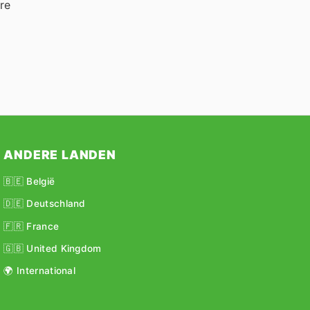
re
ANDERE LANDEN
🇧🇪 België
🇩🇪 Deutschland
🇫🇷 France
🇬🇧 United Kingdom
🌍 International