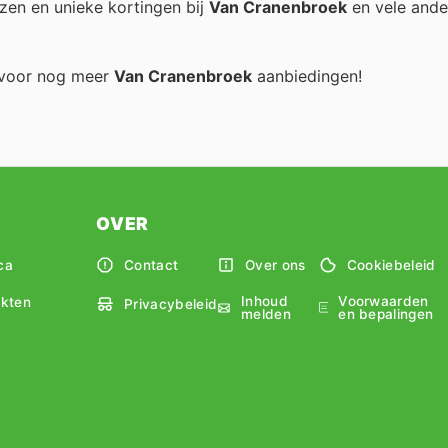
zen en unieke kortingen bij
Van Cranenbroek
en vele ande
g voor nog meer
Van Cranenbroek
aanbiedingen!
OVER
ca
Contact
Over ons
Cookiebeleid
Inhoud
Voorwaarden
kten
Privacybeleid
melden
en bepalingen