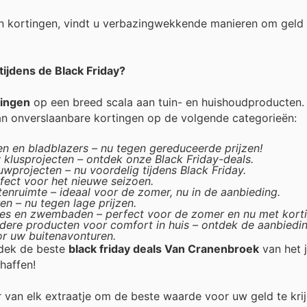
n kortingen, vindt u verbazingwekkende manieren om geld
ijdens de Black Friday?
dingen
op een breed scala aan tuin- en huishoudproducten. 
an onverslaanbare kortingen op de volgende categorieën:
n en bladblazers – nu tegen gereduceerde prijzen!
klusprojecten – ontdek onze Black Friday-deals.
wprojecten – nu voordelig tijdens Black Friday.
erfect voor het nieuwe seizoen.
nruimte – ideaal voor de zomer, nu in de aanbieding.
n – nu tegen lage prijzen.
es en zwembaden – perfect voor de zomer en nu met korti
ndere producten voor comfort in huis – ontdek de aanbiedi
or uw buitenavonturen.
tdek de beste
black friday deals Van Cranenbroek
van het 
haffen!
er van elk extraatje om de beste waarde voor uw geld te kri