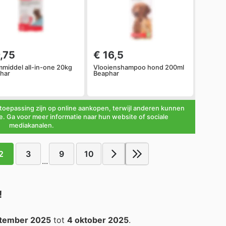
,75
€ 16,5
middel all-in-one 20kg
Vlooienshampoo hond 200ml
har
Beaphar
oepassing zijn op online aankopen, terwijl anderen kunnen
ie. Ga voor meer informatie naar hun website of sociale
mediakanalen.
2
3
9
10
...
!
ptember 2025
tot
4 oktober 2025
.