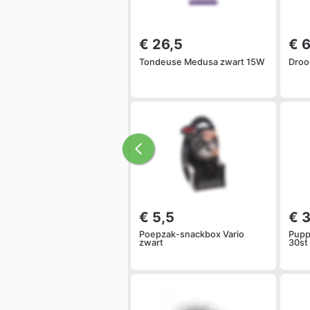
€ 26,5
€ 
Tondeuse Medusa zwart 15W
Droo
€ 5,5
€ 
Poepzak-snackbox Vario
Pupp
zwart
30st