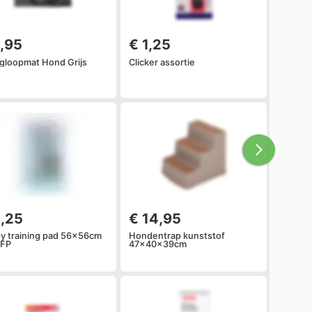
6,95
€ 1,25
gloopmat Hond Grijs
Clicker assortie
3,25
€ 14,95
y training pad 56x56cm
Hondentrap kunststof
 FP
47x40x39cm