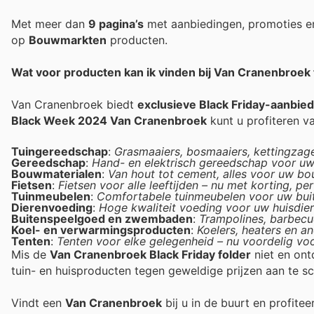
Met meer dan
9 pagina’s
met aanbiedingen, promoties e
op
Bouwmarkten
producten.
Wat voor producten kan ik vinden bij Van Cranenbroek t
Van Cranenbroek biedt
exclusieve Black Friday-aanbie
Black Week 2024 Van Cranenbroek
kunt u profiteren v
Tuingereedschap
:
Grasmaaiers, bosmaaiers, kettingzage
Gereedschap
:
Hand- en elektrisch gereedschap voor uw 
Bouwmaterialen
:
Van hout tot cement, alles voor uw bou
Fietsen
:
Fietsen voor alle leeftijden – nu met korting, p
Tuinmeubelen
:
Comfortabele tuinmeubelen voor uw buite
Dierenvoeding
:
Hoge kwaliteit voeding voor uw huisdiere
Buitenspeelgoed en zwembaden
:
Trampolines, barbecu
Koel- en verwarmingsproducten
:
Koelers, heaters en a
Tenten
:
Tenten voor elke gelegenheid – nu voordelig vo
Mis de
Van Cranenbroek Black Friday folder
niet en on
tuin- en huisproducten tegen geweldige prijzen aan te sc
Vindt een
Van Cranenbroek
bij u in de buurt en profite