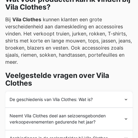
Vila Clothes?
promoties te vinden zijn.
Bij
Vila Clothes
kunnen klanten een grote
verscheidenheid aan dameskleding en accessoires
vinden. Het verkoopt truien, jurken, rokken, T-shirts,
shirts met korte en lange mouwen, tops, jassen, jeans,
broeken, blazers en vesten. Ook accessoires zoals
sjaals, riemen, sokken, handtassen, portefeuilles en
meer.
Veelgestelde vragen over Vila
Clothes
De geschiedenis van Vila Clothes: Wat is?
Vila Clothes
is een wereldwijd modebedrijf met Deense
Neemt Vila Clothes deel aan seizoensgebonden
wortels. In 1994 werd Vila onderdeel van het Deense
verkoopevenementen gedurende het jaar?
modeconcern Bestseller, met onder meer Name It, Vero
Moda en Jack & Jones.
Jazeker, Vila Clothes neemt deel aan diverse