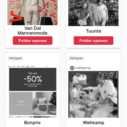
Van Dal
Tuunte
Mannenmode
Folder openen
Folder openen
Verlopen
Verlopen
Bonprix
Wehkamp