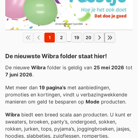
1
2
19
20
...
De nieuwste Wibra folder staat hier!
De nieuwe
Wibra
folder is geldig van
25 mei 2026
tot
7 juni 2026
.
Met meer dan
19 pagina’s
met aanbiedingen,
promoties en kortingen, vindt u verbazingwekkende
manieren om geld te besparen op
Mode
producten.
Wibra
biedt een breed scala aan producten. U kunt er
sweaters, broeken, panty’s, ondergoed, sokken,
rokken, jurken, tops, pyjama’s, joggingbroeken, jasjes,
hoodies, slabbetjes, zuigflessen, rompertjes,