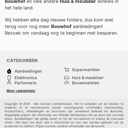
Bouwhof
en vele andere
Huis & meubilair
winkels in
het hele land.
Wij hebben elke dag nieuwe folders, dus kom snel
terug voor nog meer
Bouwhof
aanbiedingen!
Bezoek
om vandaag nog te beginnen met besparen.
CATEGORIEEN
Supermarkten
Aanbiedingen
Elektronica
Huis & meubilair
Parfumerie
Bouwmarkten
Mode
Sport
Meer categorieën
Kinderen
Huisdieren
Andere
Copyright © 2026 . Alle rechten voorbehouden. Het is verboden om de teksten te
kopiëren of te reproduceren zonder voorafgaande schriftelijke toestemming.
Productfoto's, afbeeldingen en brochures zijn uitsluitend bedoeld ter illustratie.
Afgeprijsde prijzen zijn afkomstig van officiële distributeurs die op deze site vermeld
staan. Aanbiedingen zijn geldig vanaf en tot de vervaldatum of zolang de voorraad
strekt. Het doel van deze site is informatief en kan niet worden gebruikt om de
producten te claimen. Prijzen kunnen variëren afhankelijk van de locatie.