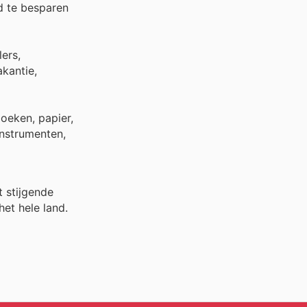
d te besparen
lers,
kantie,
oeken, papier,
instrumenten,
t stijgende
het hele land.