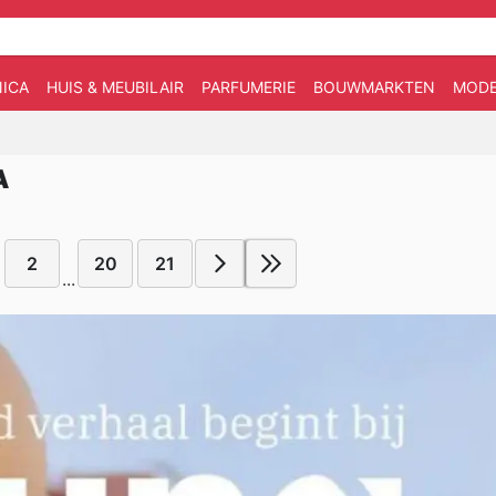
ICA
HUIS & MEUBILAIR
PARFUMERIE
BOUWMARKTEN
MOD
A
2
20
21
...