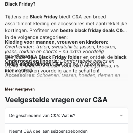
Black Friday?
Tijdens de
Black Friday
biedt C&A een breed
assortiment kleding en accessoires met aantrekkelijke
kortingen. Profiteer van
beste black friday deals C&A
in de volgende categorieën:
Kleding voor mannen, vrouwen en kinderen
:
Overhemden, truien, sweatshirts, jassen, broeken,
jeans, rokken en shorts – nu extra voordelig
verkrijgbaar!
Bekijk de
C&A Black Friday folder
en ontdek de
black
Ondergoed en lingerie
:
Comfortabele basics en
friday aanbiedingen C&A
om jouw favoriete
stijlvolle lingerie – ideaal voor elke gelegenheid, nu
met korting.
kledingstukken voordelig aan te schaffen!
Accessoires
:
Schoenen, tassen, hoeden, riemen en
meer – maak je outfit compleet tegen scherpe prijzen.
Meer weergeven
Veelgestelde vragen over C&A
De geschiedenis van C&A: Wat is?
De geschiedenis van
C&A
begint in 1881 met de
Neemt C&A deel aan seizoensgebonden