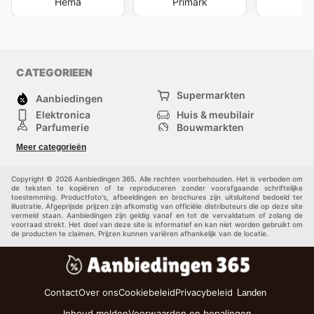
Hema
Primark
Tu
CATEGORIEEN
Supermarkten
Aanbiedingen
Elektronica
Huis & meubilair
Parfumerie
Bouwmarkten
Mode
Sport
Meer categorieën
Kinderen
Huisdieren
Andere
Copyright © 2026 Aanbiedingen 365. Alle rechten voorbehouden. Het is verboden om
de teksten te kopiëren of te reproduceren zonder voorafgaande schriftelijke
toestemming. Productfoto's, afbeeldingen en brochures zijn uitsluitend bedoeld ter
illustratie. Afgeprijsde prijzen zijn afkomstig van officiële distributeurs die op deze site
vermeld staan. Aanbiedingen zijn geldig vanaf en tot de vervaldatum of zolang de
voorraad strekt. Het doel van deze site is informatief en kan niet worden gebruikt om
de producten te claimen. Prijzen kunnen variëren afhankelijk van de locatie.
Contact
Over ons
Cookiebeleid
Privacybeleid
Landen
Inhoud melden
Voorwaarden en bepalingen